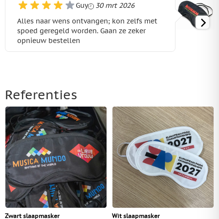
30 maart 2026
Guy
30 mrt 2026
Alles naar wens ontvangen; kon zelfs met
spoed geregeld worden. Gaan ze zeker
opnieuw bestellen
Referenties
Zwart slaapmasker
Wit slaapmasker