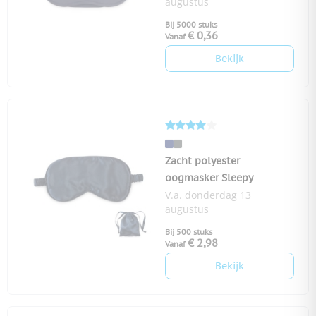
augustus
Bij 5000 stuks
€ 0,36
Vanaf
Bekijk
Zacht polyester
oogmasker Sleepy
V.a. donderdag 13
augustus
Bij 500 stuks
€ 2,98
Vanaf
Bekijk