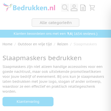
Ga naar de inhoud
View quote, Q
Bekijk wink
Alle categorieën
9,6
( 1654 reviews )
Klanten beoordelen ons met een
Home
/
Outdoor en vrije tijd
/
Reizen
/
Slaapmaskers
Slaapmaskers bedrukken
Slaapmaskers zijn niet alleen handige accessoires voor een
goede nachtrust, maar ook uitstekende promotieartikelen
voor jouw bedrijf of evenement. Bij ons kun je slaapmaskers
laten bedrukken met jouw logo, slogan of ander ontwerp,
waardoor ze een effectief en praktisch relatiegeschenk
worden.
Klantervaring