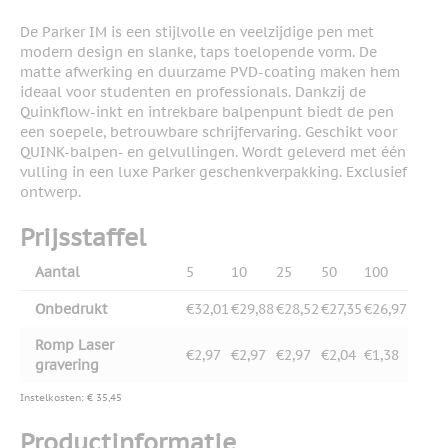
De Parker IM is een stijlvolle en veelzijdige pen met
modern design en slanke, taps toelopende vorm. De
matte afwerking en duurzame PVD-coating maken hem
ideaal voor studenten en professionals. Dankzij de
Quinkflow-inkt en intrekbare balpenpunt biedt de pen
een soepele, betrouwbare schrijfervaring. Geschikt voor
QUINK-balpen- en gelvullingen. Wordt geleverd met één
vulling in een luxe Parker geschenkverpakking. Exclusief
ontwerp.
Prijsstaffel
Aantal
5
10
25
50
100
Onbedrukt
€32,01
€29,88
€28,52
€27,35
€26,97
Romp Laser
€2,97
€2,97
€2,97
€2,04
€1,38
gravering
Instelkosten: € 35,45
Productinformatie