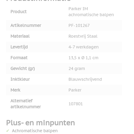
Parker IM
Product
achromatische balpen
Artikelnummer
PF-101267
Materiaal
Roestvrij Staal
Levertijd
4-7 werkdagen
Formaat
13,5 x Ø 1,1 cm
Gewicht (gr)
24 gram
Inktkleur
Blauwschrijvend
Merk
Parker
Alternatief
107801
artikelnummer
Plus- en minpunten
Achromatische balpen