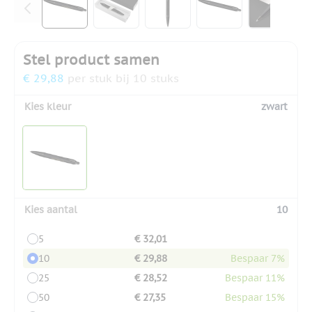
Stel product samen
€ 29,88
per stuk bij 10 stuks
Kies kleur
zwart
Kies aantal
10
5
€ 32,01
10
€ 29,88
Bespaar 7%
25
€ 28,52
Bespaar 11%
50
€ 27,35
Bespaar 15%