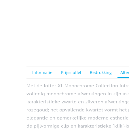
View larger image
Informatie
Prijsstaffel
Bedrukking
Alte
Met de Jotter XL Monochrome Collection intro
volledig monochrome afwerkingen in zijn ass
karakteristieke zwarte en zilveren afwerking
rozegoud; het opvallende kwartet vormt het 
elegantie en opmerkelijke moderne esthetiek
de pijlvormige clip en karakteristieke ´klik´