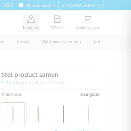
: 1654)
+31(0)315-200 010
Klantenservice
View quote, Quote is empty
Bekijk winkelwagen, Wi
Inloggen
Offertes
Winkelwagen
ren
Tassen
Wellness en keuken
Sale
Stel product samen
€ 25,33
per stuk bij 10 stuks
Kies kleur
rose goud