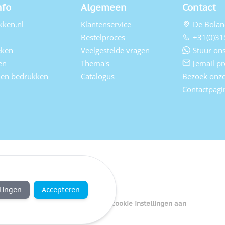
nfo
Algemeen
Contact
kken.nl
Klantenservice
De Bolan
Bestelproces
+31(0)31
eken
Veelgestelde vragen
Stuur ons
en
Thema's
[email pr
elen bedrukken
Catalogus
Bezoek onz
Contactpagi
llingen
Accepteren
Copyright Bedrukken.nl
Pas cookie instellingen aan