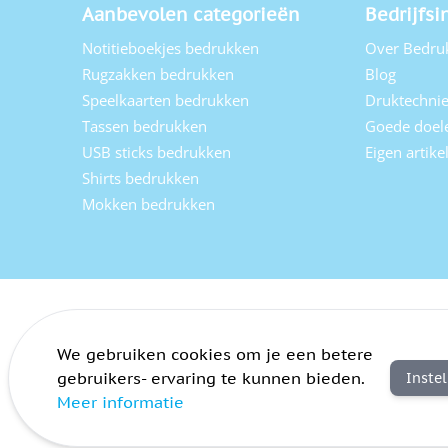
Aanbevolen categorieën
Bedrijfsi
Notitieboekjes bedrukken
Over Bedru
Rugzakken bedrukken
Blog
Speelkaarten bedrukken
Druktechni
Tassen bedrukken
Goede doel
USB sticks bedrukken
Eigen artik
Shirts bedrukken
Mokken bedrukken
We gebruiken cookies om je een betere
gebruikers- ervaring te kunnen bieden.
Inste
Meer informatie
Algemene voorwaarden
Privacy
Sitemap