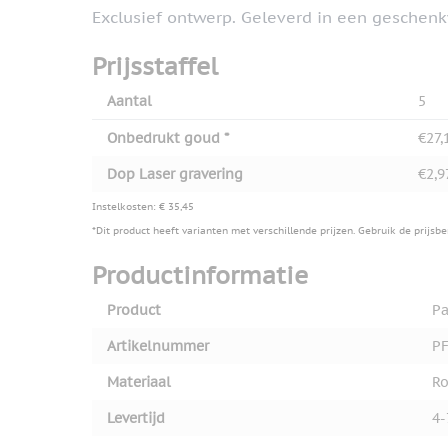
Exclusief ontwerp. Geleverd in een geschenk
Prijsstaffel
Aantal
5
Onbedrukt goud *
€27,
Dop Laser gravering
€2,9
Instelkosten: € 35,45
*Dit product heeft varianten met verschillende prijzen. Gebruik de prijsb
Productinformatie
Product
Pa
Artikelnummer
PF
Materiaal
Ro
Levertijd
4-