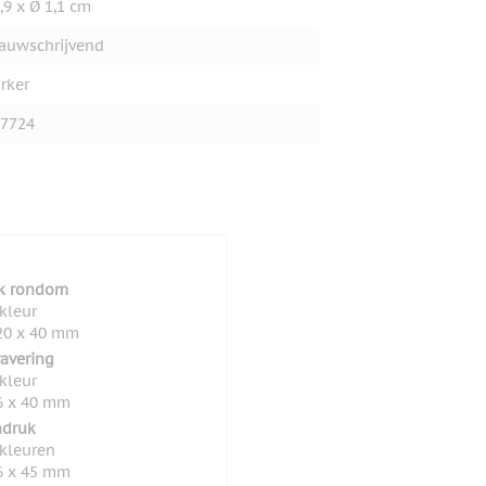
,9 x Ø 1,1 cm
auwschrijvend
rker
7724
uk rondom
 kleur
20 x 40 mm
ravering
 kleur
6 x 40 mm
druk
 kleuren
6 x 45 mm