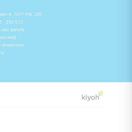
den 4, 7071 PW, Ulft
5 - 200 010
 een bericht
otected]
e showroom
na