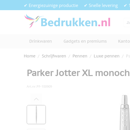
Ga naar de inhoud
✔ Energiezuinige productie
✔ Snelle levering
✔ 
Drinkwaren
Gadgets en premiums
Kanto
Home
/
Schrijfwaren
/
Pennen
/
Luxe pennen
/
P
Parker Jotter XL monoc
Art.nr.
PF-100909
Hoofdafbeelding
Klik om afbeelding op volledig s
View larger image