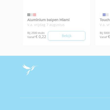
Aluminium balpen Miami
Touch
V.a. vrijdag 7 augustus
V.a. v
Bij 2500 stuks
Bij 5000
Bekijk
€ 0,22
€
Vanaf
Vanaf