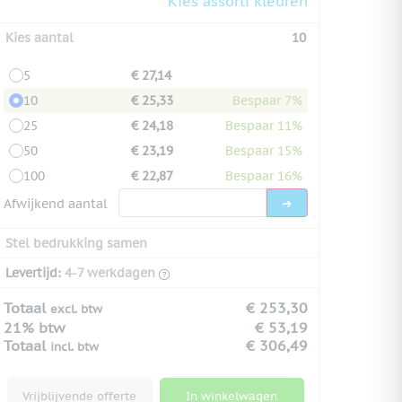
Kies assorti kleuren
Kies aantal
10
5
€ 27,14
10
€ 25,33
Bespaar 7%
25
€ 24,18
Bespaar 11%
50
€ 23,19
Bespaar 15%
100
€ 22,87
Bespaar 16%
Afwijkend aantal
Stel bedrukking samen
Levertijd:
4-7 werkdagen
Totaal
€ 253,30
excl. btw
21% btw
€ 53,19
Totaal
€ 306,49
incl. btw
Vrijblijvende offerte
In winkelwagen