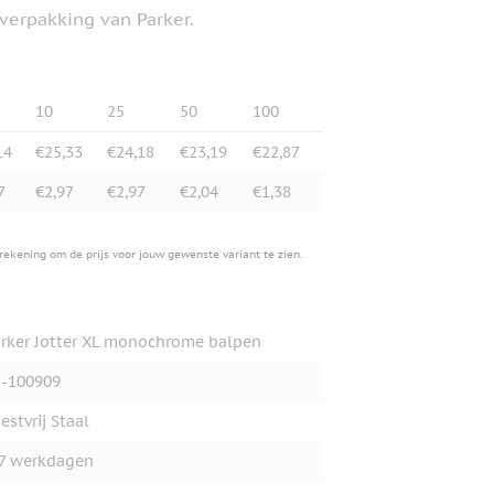
verpakking van Parker.
10
25
50
100
14
€25,33
€24,18
€23,19
€22,87
7
€2,97
€2,97
€2,04
€1,38
erekening om de prijs voor jouw gewenste variant te zien.
rker Jotter XL monochrome balpen
-100909
estvrij Staal
7 werkdagen