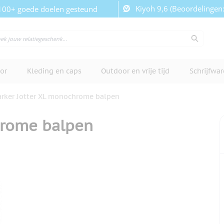
Kiyoh 9,6 (Beoordelingen
100+ goede doelen gesteund
or
Kleding en caps
Outdoor en vrije tijd
Schrijfwa
arker Jotter XL monochrome balpen
hrome balpen
cherm te bekijken