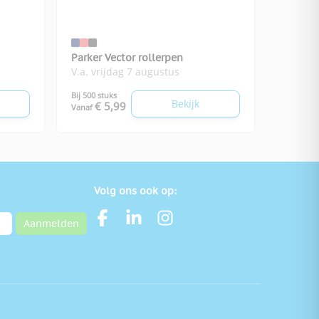
Parker Vector rollerpen
V.a. vrijdag 7 augustus
Bij 500 stuks
Bekijk
€ 5,99
Vanaf
Volg ons ook op:
Aanmelden