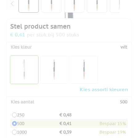
Stel product samen
€ 0,41
per stuk bij 500 stuks
Kies kleur
wit
Kies assorti kleuren
Kies aantal
500
250
€ 0,48
500
€ 0,41
Bespaar 15%
1000
€ 0,39
Bespaar 19%