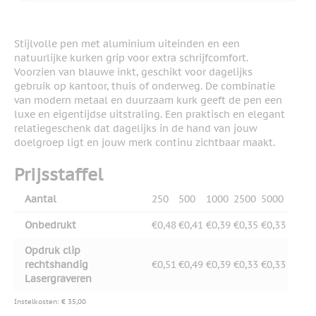
Stijlvolle pen met aluminium uiteinden en een
natuurlijke kurken grip voor extra schrijfcomfort.
Voorzien van blauwe inkt, geschikt voor dagelijks
gebruik op kantoor, thuis of onderweg. De combinatie
van modern metaal en duurzaam kurk geeft de pen een
luxe en eigentijdse uitstraling. Een praktisch en elegant
relatiegeschenk dat dagelijks in de hand van jouw
doelgroep ligt en jouw merk continu zichtbaar maakt.
Prijsstaffel
Aantal
250
500
1000
2500
5000
Onbedrukt
€0,48
€0,41
€0,39
€0,35
€0,33
Opdruk clip
rechtshandig
€0,51
€0,49
€0,39
€0,33
€0,33
Lasergraveren
Instelkosten: € 35,00