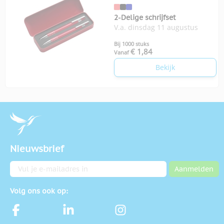
2-Delige schrijfset
V.a. dinsdag 11 augustus
Bij 1000 stuks
€ 1,84
Vanaf
Bekijk
Nieuwsbrief
E-mailadres
Aanmelden
Volg ons ook op: