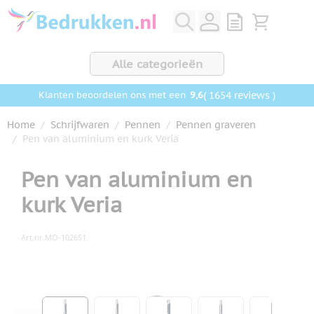
Ga naar de inhoud
View quote, Q
Bekijk wink
Alle categorieën
9,6
( 1654 reviews )
Klanten beoordelen ons met een
Home
/
Schrijfwaren
/
Pennen
/
Pennen graveren
/
Pen van aluminium en kurk Veria
Pen van aluminium en
kurk Veria
Art.nr.
MO-102651
Hoofdafbeelding
Klik om afbeelding op volledig scherm te bekijken
View larger image
View larger image
View larger image
View larger ima
View la