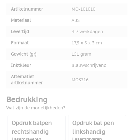
Artikelnummer
MO-101010
Materiaal
ABS
Levertijd
4-7 werkdagen
Formaat
17,5 x 5 x 3 cm
Gewicht (gr)
151 gram
Inktkleur
Blauwschrijvend
Alternatief
MO8216
artikelnummer
Bedrukking
Wat zijn de mogelijkheden?
Opdruk balpen
Opdruk bal pen
rechtshandig
linkshandig
Lasergraveren
Lasergraveren