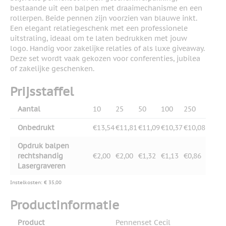
bestaande uit een balpen met draaimechanisme en een
rollerpen. Beide pennen zijn voorzien van blauwe inkt.
Een elegant relatiegeschenk met een professionele
uitstraling, ideaal om te laten bedrukken met jouw
logo. Handig voor zakelijke relaties of als luxe giveaway.
Deze set wordt vaak gekozen voor conferenties, jubilea
of zakelijke geschenken.
Prijsstaffel
Aantal
10
25
50
100
250
Onbedrukt
€13,54
€11,81
€11,09
€10,37
€10,08
Opdruk balpen
rechtshandig
€2,00
€2,00
€1,32
€1,13
€0,86
Lasergraveren
Instelkosten: € 35,00
Productinformatie
Product
Pennenset Cecil