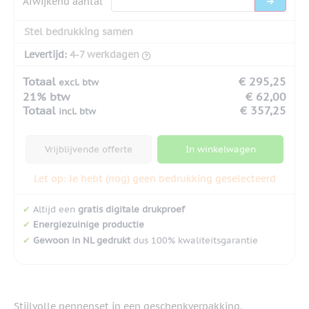
Afwijkend aantal
Stel bedrukking samen
Levertijd:
4-7 werkdagen
Totaal
€ 295,25
excl. btw
21% btw
€ 62,00
Totaal
€ 357,25
incl. btw
Vrijblijvende offerte
In winkelwagen
Let op: Je hebt (nog) geen bedrukking geselecteerd
✔
Altijd een
gratis digitale drukproef
✔
Energiezuinige productie
✔
Gewoon in NL gedrukt
dus 100% kwaliteitsgarantie
Stijlvolle pennenset in een geschenkverpakking,