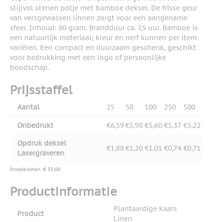
stijlvol stenen potje met bamboe deksel. De frisse geur
van versgewassen linnen zorgt voor een aangename
sfeer. Inhoud: 80 gram. Brandduur ca. 7,5 uur. Bamboe is
een natuurlijk materiaal; kleur en nerf kunnen per item
variëren. Een compact en duurzaam geschenk, geschikt
voor bedrukking met een logo of persoonlijke
boodschap.
Prijsstaffel
Aantal
25
50
100
250
500
Onbedrukt
€6,59
€5,98
€5,60
€5,37
€5,22
Opdruk deksel
€1,88
€1,20
€1,01
€0,74
€0,71
Lasergraveren
Instelkosten: € 35,00
Productinformatie
Plantaardige kaars
Product
Linen