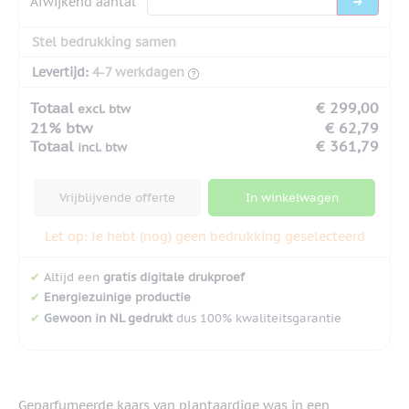
Afwijkend aantal
Stel bedrukking samen
Levertijd:
4-7 werkdagen
Totaal
€ 299,00
excl. btw
21% btw
€ 62,79
Totaal
€ 361,79
incl. btw
Vrijblijvende offerte
In winkelwagen
Let op: Je hebt (nog) geen bedrukking geselecteerd
✔
Altijd een
gratis digitale drukproef
✔
Energiezuinige productie
✔
Gewoon in NL gedrukt
dus 100% kwaliteitsgarantie
Geparfumeerde kaars van plantaardige was in een