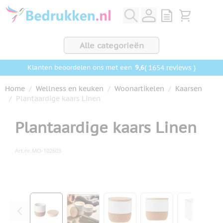
Ga naar de inhoud
View quote, Q
Bekijk wink
Alle categorieën
9,6
( 1654 reviews )
Klanten beoordelen ons met een
Home
/
Wellness en keuken
/
Woonartikelen
/
Kaarsen
/
Plantaardige kaars Linen
Plantaardige kaars Linen
Art.nr.
MO-102603
Hoofdafbeelding
Klik om afbeelding op volledig scherm te bekijken
View larger image
View larger image
View larger image
View larger ima
View la