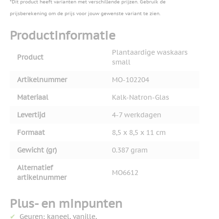
*Dit product heeft varianten met verschillende prijzen. Gebruik de
prijsberekening om de prijs voor jouw gewenste variant te zien.
Productinformatie
Plantaardige waskaars
Product
small
Artikelnummer
MO-102204
Materiaal
Kalk-Natron-Glas
Levertijd
4-7 werkdagen
Formaat
8,5 x 8,5 x 11 cm
Gewicht (gr)
0.387 gram
Alternatief
MO6612
artikelnummer
Plus- en minpunten
Geuren: kaneel, vanille,