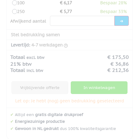
100
€ 6,17
Bespaar 28%
250
€ 5,77
Bespaar 33%
Afwijkend aantal
Stel bedrukking samen
Levertijd:
4-7 werkdagen
Totaal
€ 175,50
excl. btw
21% btw
€ 36,86
Totaal
€ 212,36
incl. btw
Vrijblijvende offerte
In winkelwagen
Let op: Je hebt (nog) geen bedrukking geselecteerd
✔
Altijd een
gratis digitale drukproef
✔
Energiezuinige productie
✔
Gewoon in NL gedrukt
dus 100% kwaliteitsgarantie