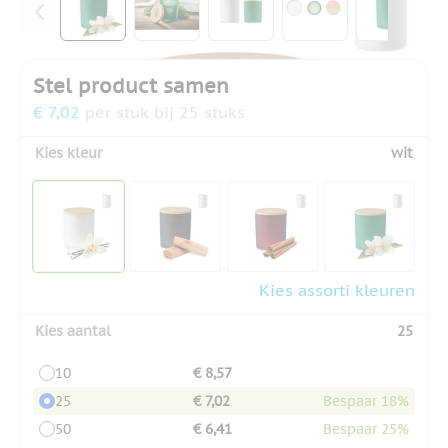
Stel product samen
€ 7,02
per stuk bij 25 stuks
Kies kleur
wit
Kies assorti kleuren
Kies aantal
25
10
€ 8,57
25
€ 7,02
Bespaar 18%
50
€ 6,41
Bespaar 25%