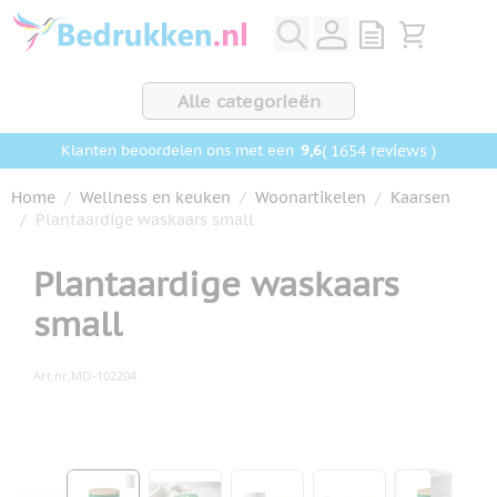
Ga naar de inhoud
View quote, Q
Bekijk wink
Alle categorieën
9,6
( 1654 reviews )
Klanten beoordelen ons met een
Home
/
Wellness en keuken
/
Woonartikelen
/
Kaarsen
/
Plantaardige waskaars small
Plantaardige waskaars
small
Art.nr.
MO-102204
Hoofdafbeelding
Klik om afbeelding op volledig scherm te bekijken
View larger image
View larger image
View larger image
View larger ima
View la