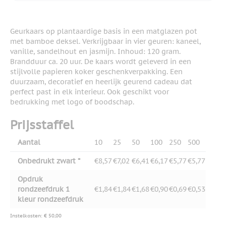
Geurkaars op plantaardige basis in een matglazen pot
met bamboe deksel. Verkrijgbaar in vier geuren: kaneel,
vanille, sandelhout en jasmijn. Inhoud: 120 gram.
Brandduur ca. 20 uur. De kaars wordt geleverd in een
stijlvolle papieren koker geschenkverpakking. Een
duurzaam, decoratief en heerlijk geurend cadeau dat
perfect past in elk interieur. Ook geschikt voor
bedrukking met logo of boodschap.
Prijsstaffel
Aantal
10
25
50
100
250
500
Onbedrukt zwart *
€8,57
€7,02
€6,41
€6,17
€5,77
€5,77
Opdruk
rondzeefdruk 1
€1,84
€1,84
€1,68
€0,90
€0,69
€0,53
kleur rondzeefdruk
Instelkosten: € 50,00