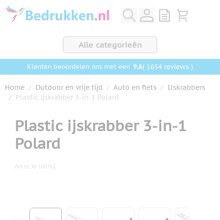
Ga naar de inhoud
View quote, Q
Bekijk wink
Alle categorieën
9,6
( 1654 reviews )
Klanten beoordelen ons met een
Home
/
Outdoor en vrije tijd
/
Auto en fiets
/
IJskrabbers
/
Plastic ijskrabber 3-in-1 Polard
Plastic ijskrabber 3-in-1
Polard
Art.nr.
XI-100762
Hoofdafbeelding
Klik om afbeelding op volledig scherm te bekijken
View larger image
View larger image
View larger image
View larger ima
View la