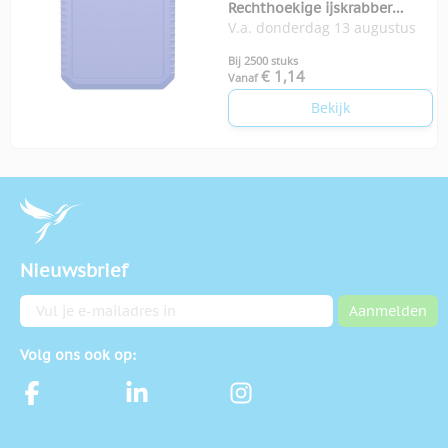
Rechthoekige ijskrabber
V.a. donderdag 13 augustus
Thrym
Bij 2500 stuks
€ 1,14
Vanaf
Bekijk
Nieuwsbrief
E-mailadres
Aanmelden
Volg ons ook op: