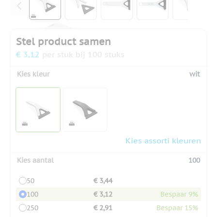
Stel product samen
€ 3,12
per stuk bij 100 stuks
Kies kleur
wit
Kies assorti kleuren
Kies aantal
100
50
€ 3,44
100
€ 3,12
Bespaar 9%
250
€ 2,91
Bespaar 15%