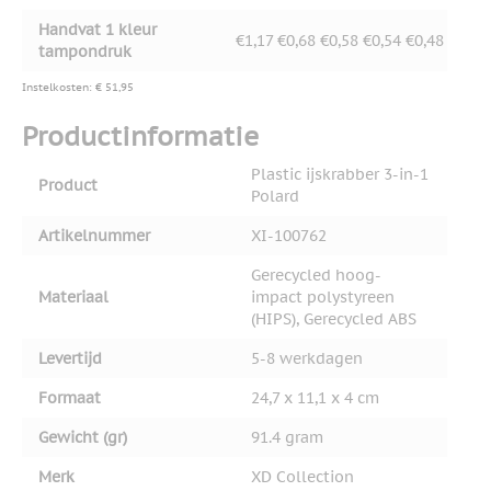
Handvat 1 kleur
€1,17
€0,68
€0,58
€0,54
€0,48
tampondruk
Instelkosten: € 51,95
Productinformatie
Plastic ijskrabber 3-in-1
Product
Polard
Artikelnummer
XI-100762
Gerecycled hoog-
Materiaal
impact polystyreen
(HIPS), Gerecycled ABS
Levertijd
5-8 werkdagen
Formaat
24,7 x 11,1 x 4 cm
Gewicht (gr)
91.4 gram
Merk
XD Collection