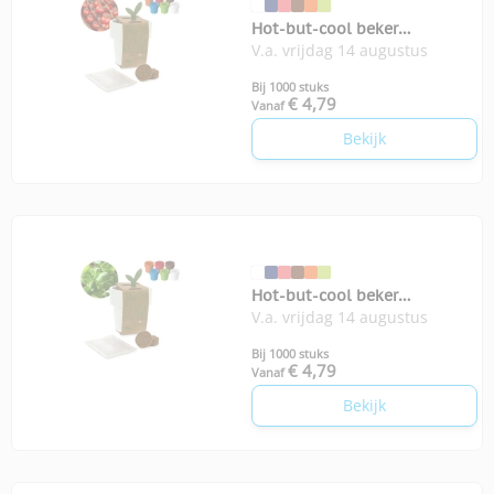
Hot-but-cool beker
V.a. vrijdag 14 augustus
kerstomatenzaadjes
Bij 1000 stuks
€ 4,79
Vanaf
Bekijk
Hot-but-cool beker
V.a. vrijdag 14 augustus
basilicumzaadjes
Bij 1000 stuks
€ 4,79
Vanaf
Bekijk