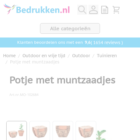
Ga naar de inhoud
View quote, Q
Bekijk wink
Alle categorieën
9,6
( 1654 reviews )
Klanten beoordelen ons met een
Home
/
Outdoor en vrije tijd
/
Outdoor
/
Tuinieren
/
Potje met muntzaadjes
Potje met muntzaadjes
Art.nr.
MO-102684
Hoofdafbeelding
Klik om afbeelding op volledig scherm te bekijken
View larger image
View larger image
View larger image
View larger image