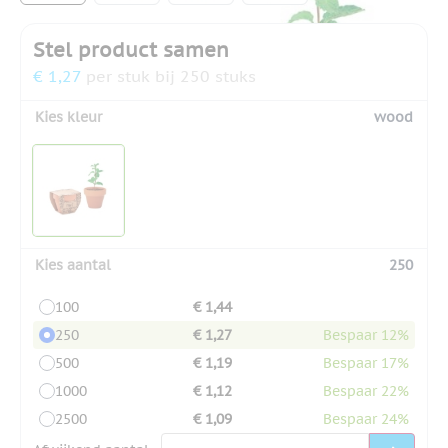
Stel product samen
€ 1,27
per stuk bij 250 stuks
Kies kleur
wood
Kies aantal
250
100
€ 1,44
250
€ 1,27
Bespaar 12%
500
€ 1,19
Bespaar 17%
1000
€ 1,12
Bespaar 22%
2500
€ 1,09
Bespaar 24%