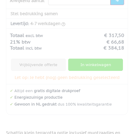
Afwijkend aantal
Stel bedrukking samen
Levertijd:
4-7 werkdagen
Totaal
€ 317,50
excl. btw
21% btw
€ 66,68
Totaal
€ 384,18
incl. btw
Vrijblijvende offerte
In winkelwagen
Let op: Je hebt (nog) geen bedrukking geselecteerd
✔
Altijd een
gratis digitale drukproef
✔
Energiezuinige productie
✔
Gewoon in NL gedrukt
dus 100% kwaliteitsgarantie
Schattig klein terracotta potje inclusief muntzaadjes en