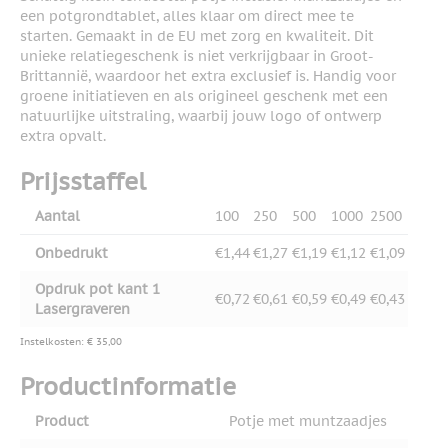
een potgrondtablet, alles klaar om direct mee te
starten. Gemaakt in de EU met zorg en kwaliteit. Dit
unieke relatiegeschenk is niet verkrijgbaar in Groot-
Brittannië, waardoor het extra exclusief is. Handig voor
groene initiatieven en als origineel geschenk met een
natuurlijke uitstraling, waarbij jouw logo of ontwerp
extra opvalt.
Prijsstaffel
Aantal
100
250
500
1000
2500
Onbedrukt
€1,44
€1,27
€1,19
€1,12
€1,09
Opdruk pot kant 1
€0,72
€0,61
€0,59
€0,49
€0,43
Lasergraveren
Instelkosten: € 35,00
Productinformatie
Product
Potje met muntzaadjes