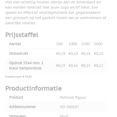
met een schattig houten diertje aan de bovenkant en
kan worden bedrukt met jouw logo en/of tekst. Een
speels en effectief relatiegeschenk dat gegarandeerd
een glimlach op het gezicht tovert van je werknemers of
zakelijke relaties.
Prijsstaffel
Aantal
500
1000
2500
5000
Onbedrukt
€0,18
€0,18
€0,18
€0,18
Opdruk 55x4 mm. 1
€0,19
€0,16
€0,15
€0,12
kleur tampondruk
Instelkosten: € 39,95
Productinformatie
Product
Potlood figuur
Artikelnummer
VO-100187
Materiaal
Hout