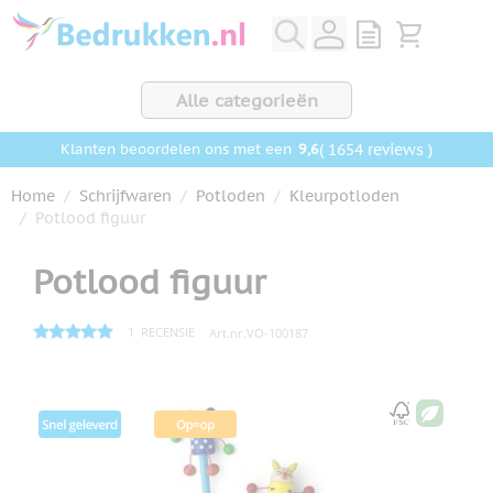
Ga naar de inhoud
View quote, Q
Bekijk wink
Alle categorieën
9,6
( 1654 reviews )
Klanten beoordelen ons met een
Home
/
Schrijfwaren
/
Potloden
/
Kleurpotloden
/
Potlood figuur
Potlood figuur
1
RECENSIE
Art.nr.
VO-100187
Hoofdafbeelding
Klik om afbeelding op volledig scherm te bekijken