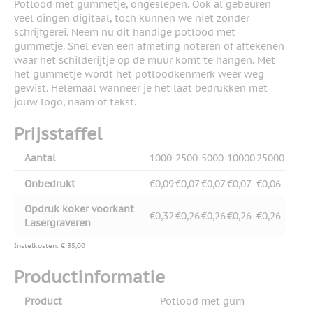
Potlood met gummetje, ongeslepen. Ook al gebeuren
veel dingen digitaal, toch kunnen we niet zonder
schrijfgerei. Neem nu dit handige potlood met
gummetje. Snel even een afmeting noteren of aftekenen
waar het schilderijtje op de muur komt te hangen. Met
het gummetje wordt het potloodkenmerk weer weg
gewist. Helemaal wanneer je het laat bedrukken met
jouw logo, naam of tekst.
Prijsstaffel
Aantal
1000
2500
5000
10000
25000
Onbedrukt
€0,09
€0,07
€0,07
€0,07
€0,06
Opdruk koker voorkant
€0,32
€0,26
€0,26
€0,26
€0,26
Lasergraveren
Instelkosten: € 35,00
Productinformatie
Product
Potlood met gum