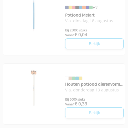
+2
Potlood Melart
V.a. dinsdag 18 augustus
Bij 25000 stuks
€ 0,04
Vanaf
Bekijk
Houten potlood dierenvorm
V.a. donderdag 13 augustus
Circo
Bij 5000 stuks
€ 0,33
Vanaf
Bekijk