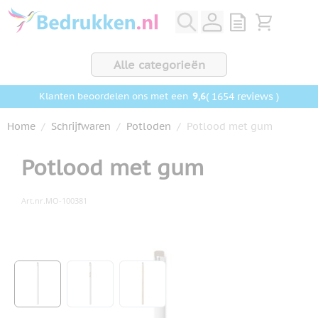
Ga naar de inhoud
View quote, Q
Bekijk wink
Alle categorieën
9,6
( 1654 reviews )
Klanten beoordelen ons met een
Home
/
Schrijfwaren
/
Potloden
/
Potlood met gum
Potlood met gum
Art.nr.
MO-100381
Hoofdafbeelding
Klik om afbeelding op volledig scherm te bekijken
View larger image
View larger image
View larger image