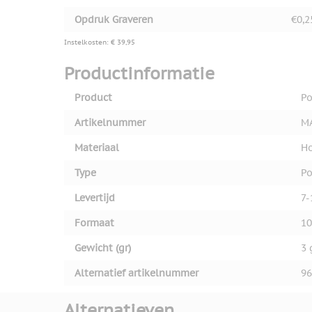
Opdruk Graveren
€0,2
Instelkosten: € 39,95
Productinformatie
Product
Po
Artikelnummer
M
Materiaal
H
Type
Po
Levertijd
7-
Formaat
10
Gewicht (gr)
3 
Alternatief artikelnummer
96
Alternatieven