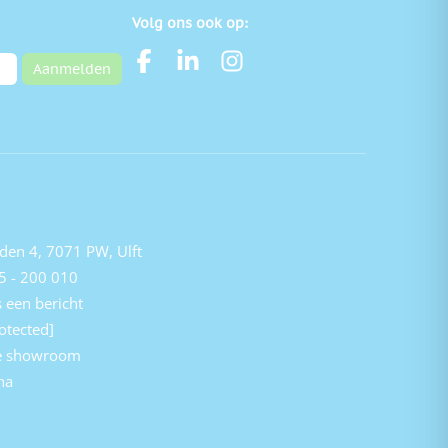
Volg ons ook op:
Aanmelden
den 4, 7071 PW, Ulft
5 - 200 010
 een bericht
otected]
e showroom
na