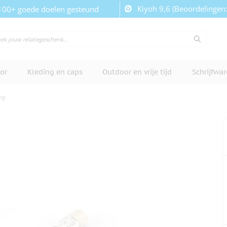
Kiyoh 9,6 (Beoordelingen
100+ goede doelen gesteund
or
Kleding en caps
Outdoor en vrije tijd
Schrijfwa
re
cherm te bekijken