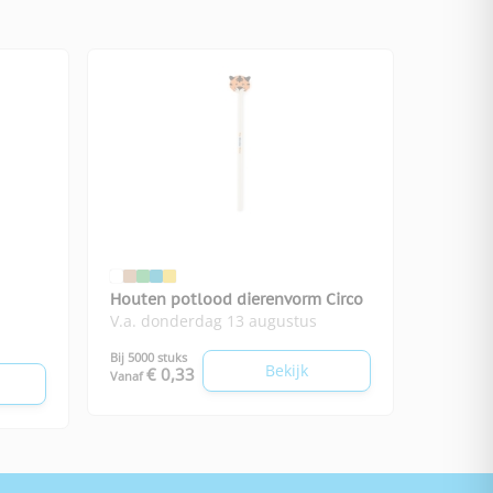
Houten potlood dierenvorm Circo
V.a. donderdag 13 augustus
Bij 5000 stuks
Bekijk
€ 0,33
Vanaf