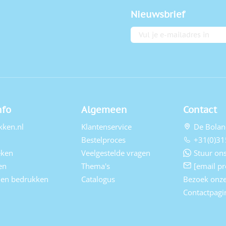
Nieuwsbrief
E-mailadres
nfo
Algemeen
Contact
kken.nl
Klantenservice
De Bolan
Bestelproces
+31(0)31
eken
Veelgestelde vragen
Stuur ons
en
Thema's
[email pr
elen bedrukken
Catalogus
Bezoek onz
Contactpagi