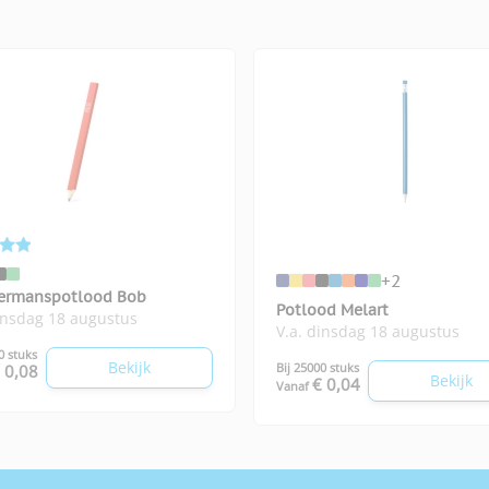
+2
rmanspotlood Bob
Potlood Melart
insdag 18 augustus
V.a. dinsdag 18 augustus
0 stuks
Bekijk
Bij 25000 stuks
 0,08
Bekijk
€ 0,04
Vanaf