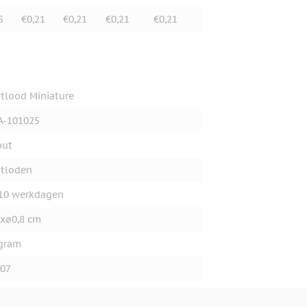
5
€0,21
€0,21
€0,21
€0,21
tlood Miniature
A-101025
out
tloden
10 werkdagen
xø0,8 cm
gram
07