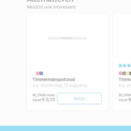
Wellicht ook interessant
Timmermanspotlood
Timme
V.a. donderdag 13 augustus
V.a. d
Bij 25000 stuks
Bij 2500
Bekijk
€ 0,10
€
Vanaf
Vanaf