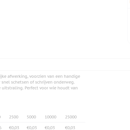
jke afwerking, voorzien van een handige
 snel schetsen of schrijven onderweg.
uitstraling. Perfect voor wie houdt van
0
2500
5000
10000
25000
6
€0,03
€0,03
€0,03
€0,03