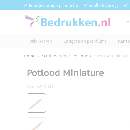
Ga naar de inhoud
✔ Energiezuinige productie
✔ Snelle levering
✔ 
Drinkwaren
Gadgets en premiums
Kanto
Home
/
Schrijfwaren
/
Potloden
/
Potlood Miniatu
Potlood Miniature
Art.nr.
MA-101025
Hoofdafbeelding
Klik om afbeelding op volledig s
View larger image
View larger image