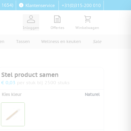
: 1654)
+31(0)315-200 010
Klantenservice
View quote, Quote is empty
Bekijk winkelwagen, Wi
Inloggen
Offertes
Winkelwagen
ren
Tassen
Wellness en keuken
Sale
Stel product samen
€ 0,03
per stuk bij 2500 stuks
Kies kleur
Naturel