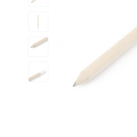
View larger image
View larger image
View larger image