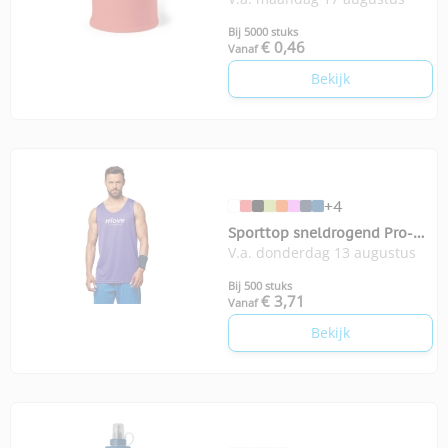
Bij 5000 stuks
€ 0,46
Vanaf
Bekijk
+4
Sporttop sneldrogend Pro-
V.a. donderdag 13 augustus
Act heren
Bij 500 stuks
€ 3,71
Vanaf
Bekijk