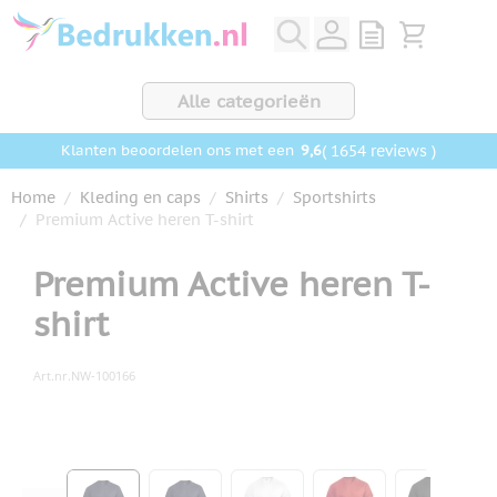
Ga naar de inhoud
View quote, Q
Bekijk wink
Alle categorieën
9,6
( 1654 reviews )
Klanten beoordelen ons met een
Home
/
Kleding en caps
/
Shirts
/
Sportshirts
/
Premium Active heren T-shirt
Premium Active heren T-
shirt
Art.nr.
NW-100166
Hoofdafbeelding
Klik om afbeelding op volledig scherm te bekijken
View larger image
View larger image
View larger image
View larger ima
View la