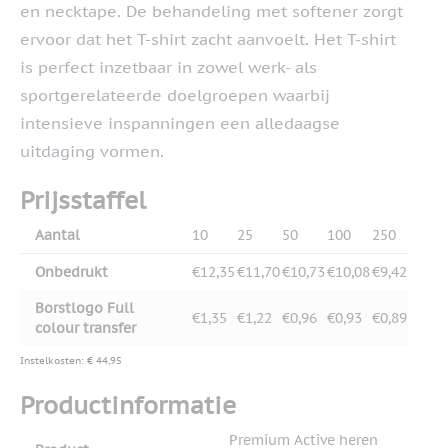
en necktape. De behandeling met softener zorgt
ervoor dat het T-shirt zacht aanvoelt. Het T-shirt
is perfect inzetbaar in zowel werk- als
sportgerelateerde doelgroepen waarbij
intensieve inspanningen een alledaagse
uitdaging vormen.
Prijsstaffel
Aantal
10
25
50
100
250
Onbedrukt
€12,35
€11,70
€10,73
€10,08
€9,42
Borstlogo Full
€1,35
€1,22
€0,96
€0,93
€0,89
colour transfer
Instelkosten: € 44,95
Productinformatie
Premium Active heren