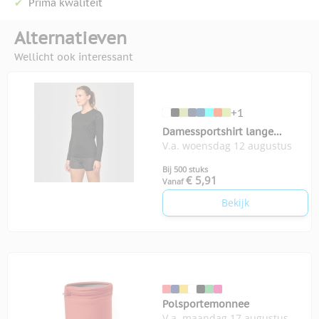
Prima kwaliteit
Alternatieven
Wellicht ook interessant
+1
Damessportshirt lange
V.a. woensdag 12 augustus
Mouwen
Bij 500 stuks
€ 5,91
Vanaf
Bekijk
Polsportemonnee
V.a. maandag 17 augustus