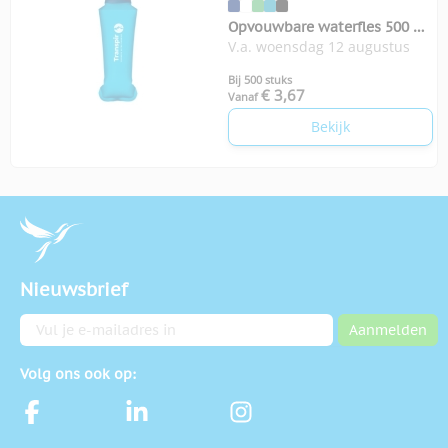
Opvouwbare waterfles 500 ml
V.a. woensdag 12 augustus
Biter
Bij 500 stuks
€ 3,67
Vanaf
Bekijk
Nieuwsbrief
E-mailadres
Aanmelden
Volg ons ook op: