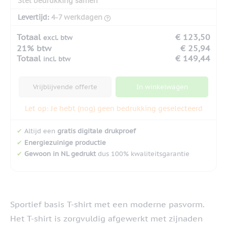
Stel bedrukking samen
Levertijd:
4-7 werkdagen
Totaal
€ 123,50
excl. btw
21% btw
€ 25,94
Totaal
€ 149,44
incl. btw
Vrijblijvende offerte
In winkelwagen
Let op: Je hebt (nog) geen bedrukking geselecteerd
✔
Altijd een
gratis digitale drukproef
✔
Energiezuinige productie
✔
Gewoon in NL gedrukt
dus 100% kwaliteitsgarantie
Sportief basis T-shirt met een moderne pasvorm.
Het T-shirt is zorgvuldig afgewerkt met zijnaden