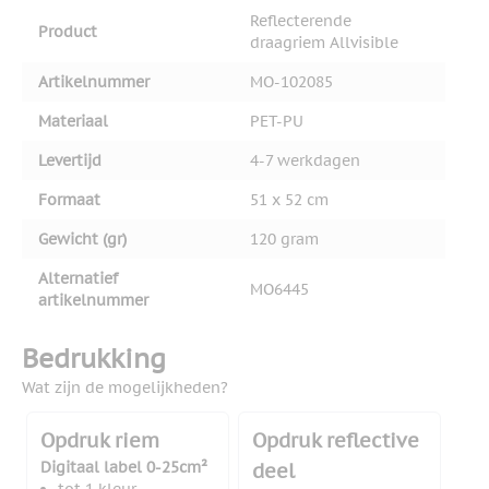
Reflecterende
Product
draagriem Allvisible
Artikelnummer
MO-102085
Materiaal
PET-PU
Levertijd
4-7 werkdagen
Formaat
51 x 52 cm
Gewicht (gr)
120 gram
Alternatief
MO6445
artikelnummer
Bedrukking
Wat zijn de mogelijkheden?
Opdruk riem
Opdruk reflective
Digitaal label 0-25cm²
deel