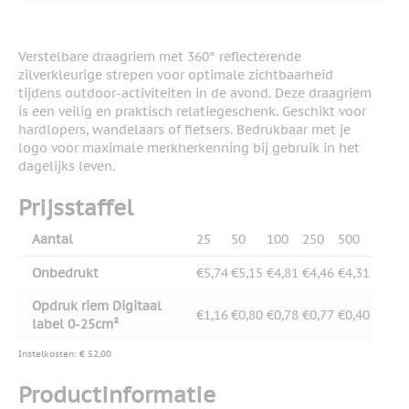
Verstelbare draagriem met 360° reflecterende
zilverkleurige strepen voor optimale zichtbaarheid
tijdens outdoor-activiteiten in de avond. Deze draagriem
is een veilig en praktisch relatiegeschenk. Geschikt voor
hardlopers, wandelaars of fietsers. Bedrukbaar met je
logo voor maximale merkherkenning bij gebruik in het
dagelijks leven.
Prijsstaffel
Aantal
25
50
100
250
500
Onbedrukt
€5,74
€5,15
€4,81
€4,46
€4,31
Opdruk riem Digitaal
€1,16
€0,80
€0,78
€0,77
€0,40
label 0-25cm²
Instelkosten: € 52,00
Productinformatie