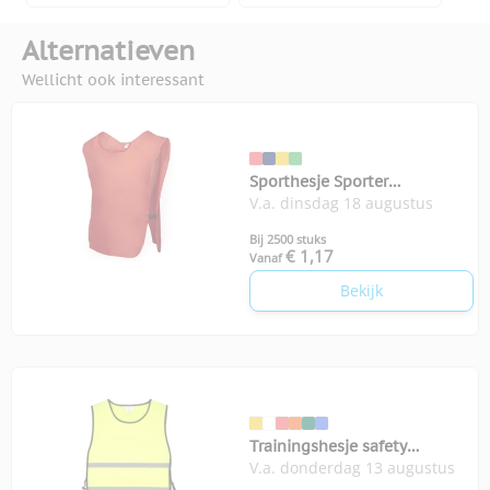
Alternatieven
Wellicht ook interessant
Sporthesje Sporter
V.a. dinsdag 18 augustus
volwassenen
Bij 2500 stuks
€ 1,17
Vanaf
Bekijk
Trainingshesje safety
V.a. donderdag 13 augustus
volwassenen