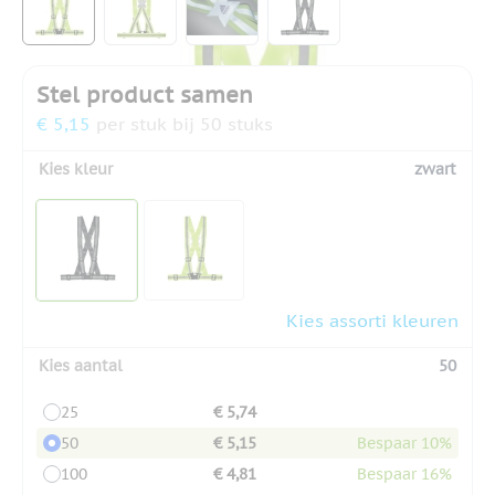
Stel product samen
€ 5,15
per stuk bij 50 stuks
Kies kleur
zwart
Kies assorti kleuren
Kies aantal
50
25
€ 5,74
50
€ 5,15
Bespaar 10%
100
€ 4,81
Bespaar 16%