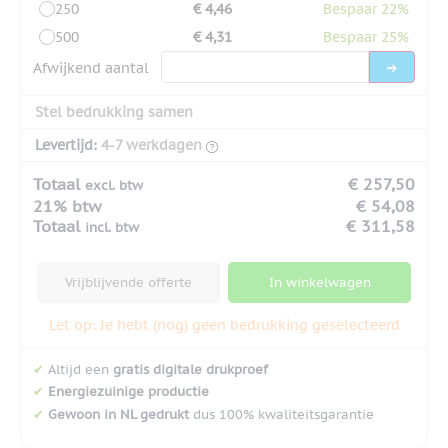
250
€ 4,46
Bespaar 22%
500
€ 4,31
Bespaar 25%
Afwijkend aantal
Stel bedrukking samen
Levertijd:
4-7 werkdagen
Totaal
€ 257,50
excl. btw
21% btw
€ 54,08
Totaal
€ 311,58
incl. btw
Vrijblijvende offerte
In winkelwagen
Let op: Je hebt (nog) geen bedrukking geselecteerd
✔
Altijd een
gratis digitale drukproef
✔
Energiezuinige productie
✔
Gewoon in NL gedrukt
dus 100% kwaliteitsgarantie