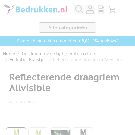
Ga naar de inhoud
View quote, Q
Bekijk wink
Alle categorieën
9,6
( 1654 reviews )
Klanten beoordelen ons met een
Home
/
Outdoor en vrije tijd
/
Auto en fiets
/
Veiligheidsvestjes
/
Reflecterende draagriem Allvisible
Reflecterende draagriem
Allvisible
Art.nr.
MO-102085
Hoofdafbeelding
Klik om afbeelding op volledig scherm te bekijken
View larger image
View larger image
View larger image
View larger image