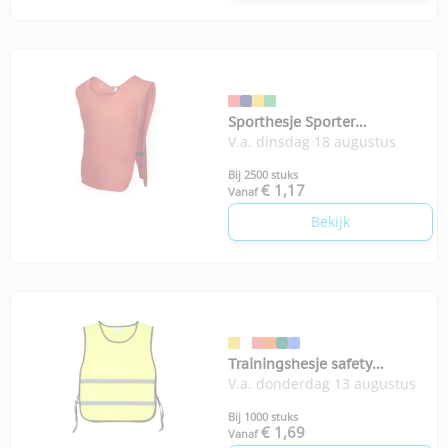
Sporthesje Sporter
V.a. dinsdag 18 augustus
volwassenen
Bij 2500 stuks
€ 1,17
Vanaf
Bekijk
Trainingshesje safety
V.a. donderdag 13 augustus
volwassenen
Bij 1000 stuks
€ 1,69
Vanaf