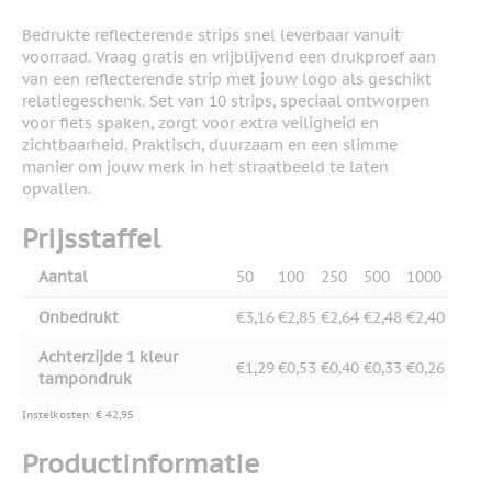
Bedrukte reflecterende strips snel leverbaar vanuit
voorraad. Vraag gratis en vrijblijvend een drukproef aan
van een reflecterende strip met jouw logo als geschikt
relatiegeschenk. Set van 10 strips, speciaal ontworpen
voor fiets spaken, zorgt voor extra veiligheid en
zichtbaarheid. Praktisch, duurzaam en een slimme
manier om jouw merk in het straatbeeld te laten
opvallen.
Prijsstaffel
Aantal
50
100
250
500
1000
Onbedrukt
€3,16
€2,85
€2,64
€2,48
€2,40
Achterzijde 1 kleur
€1,29
€0,53
€0,40
€0,33
€0,26
tampondruk
Instelkosten: € 42,95
Productinformatie