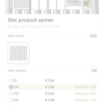
Stel product samen
€ 2,85
per stuk bij 100 stuks
Kies kleur
Grijs
Kies aantal
100
50
€ 3,16
100
€ 2,85
Bespaar 10%
250
€ 2,64
Bespaar 16%
500
€ 2,48
Bespaar 22%