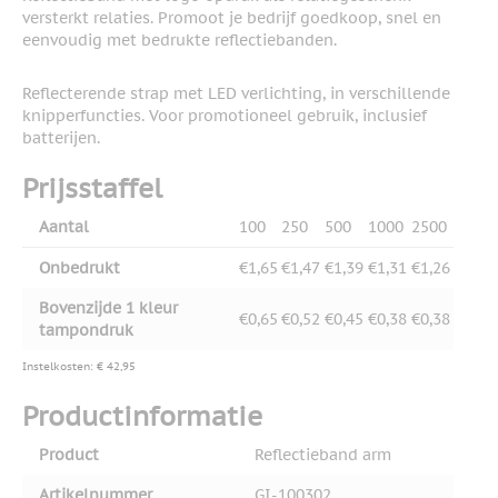
versterkt relaties. Promoot je bedrijf goedkoop, snel en
eenvoudig met bedrukte reflectiebanden.
Reflecterende strap met LED verlichting, in verschillende
knipperfuncties. Voor promotioneel gebruik, inclusief
batterijen.
Prijsstaffel
Aantal
100
250
500
1000
2500
Onbedrukt
€1,65
€1,47
€1,39
€1,31
€1,26
Bovenzijde 1 kleur
€0,65
€0,52
€0,45
€0,38
€0,38
tampondruk
Instelkosten: € 42,95
Productinformatie
Product
Reflectieband arm
Artikelnummer
GI-100302