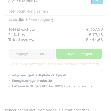
Afwijkend aantal
Stel bedrukking samen
Levertijd:
4-7 werkdagen
Totaal
€ 367,50
excl. btw
21% btw
€ 77,18
Totaal
€ 444,68
incl. btw
Vrijblijvende offerte
In winkelwagen
Let op: Je hebt (nog) geen bedrukking geselecteerd
✔
Altijd een
gratis digitale drukproef
✔
Energiezuinige productie
✔
Gewoon in NL gedrukt
dus 100% kwaliteitsgarantie
Reflectieband met logo opdruk als relatiegeschenk