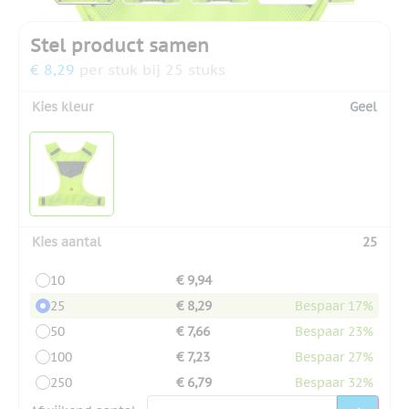
Stel product samen
€ 8,29
per stuk bij 25 stuks
Kies kleur
Geel
Kies aantal
25
10
€ 9,94
25
€ 8,29
Bespaar 17%
50
€ 7,66
Bespaar 23%
100
€ 7,23
Bespaar 27%
250
€ 6,79
Bespaar 32%