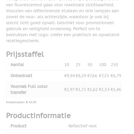
van fluorescerend gaas voor maximale zichtbaarheid.
Voorzien van reflecterende stukken en drie lampjes aan
zowel de voor- als achterzijde, waardoor je ook bij
slecht licht goed opvalt. Geschikt voor promotioneel
gebruik en veiligheid onderweg. Perfect om te
bedrukken met logo: creëer een praktisch en opvallend
relatiegeschenk.
Prijsstaffel
Aantal
10
25
50
100
250
Onbedrukt
€9,94
€8,29
€7,66
€7,23
€6,79
Voorvak Full color
€1,97
€1,71
€1,62
€1,53
€1,46
transfer
Instelkosten: € 42,95
Productinformatie
Product
Reflectief vest