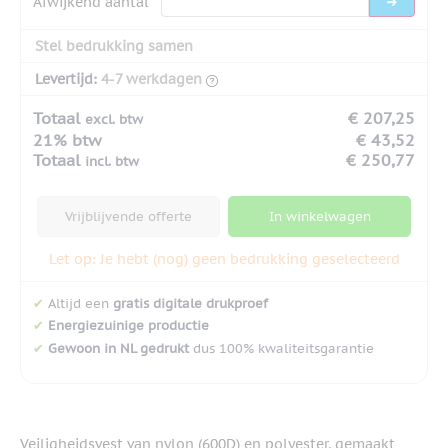
Afwijkend aantal
Stel bedrukking samen
Levertijd:
4-7 werkdagen
Totaal
€ 207,25
excl. btw
21% btw
€ 43,52
Totaal
€ 250,77
incl. btw
Vrijblijvende offerte
In winkelwagen
Let op: Je hebt (nog) geen bedrukking geselecteerd
✔
Altijd een
gratis digitale drukproef
✔
Energiezuinige productie
✔
Gewoon in NL gedrukt
dus 100% kwaliteitsgarantie
Veiligheidsvest van nylon (600D) en polyester, gemaakt