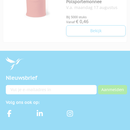
Polsportemonnee
V.a. maandag 17 augustus
Bij 5000 stuks
€ 0,46
Vanaf
Bekijk
Nieuwsbrief
E-mailadres
Aanmelden
Volg ons ook op: