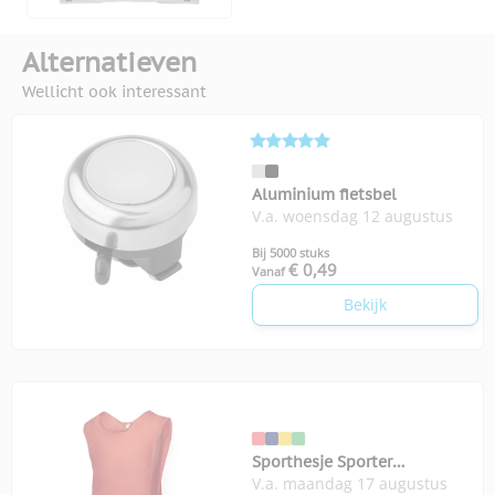
Alternatieven
Wellicht ook interessant
Aluminium fietsbel
V.a. woensdag 12 augustus
Bij 5000 stuks
€ 0,49
Vanaf
Bekijk
Sporthesje Sporter
V.a. maandag 17 augustus
volwassenen