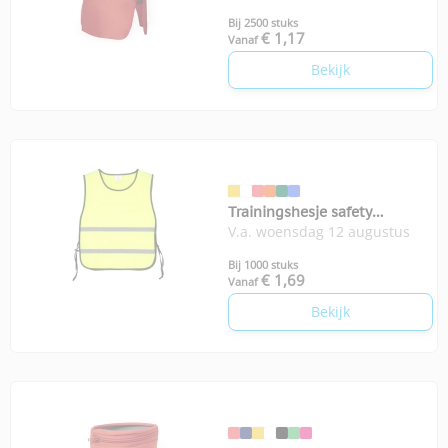
Bij 2500 stuks
€ 1,17
Vanaf
Bekijk
Trainingshesje safety
V.a. woensdag 12 augustus
volwassenen
Bij 1000 stuks
€ 1,69
Vanaf
Bekijk