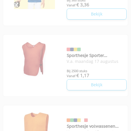
Bij 500 stuks
€ 3,36
Vanaf
Bekijk
Sporthesje Sporter
V.a. maandag 17 augustus
volwassenen
Bij 2500 stuks
€ 1,17
Vanaf
Bekijk
Sporthesje volwassenen