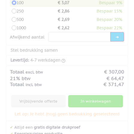
100
€ 3,07
Bespaar 9%
250
€ 2,86
Bespaar 15%
500
€ 2,69
Bespaar 20%
1000
€ 2,62
Bespaar 22%
Afwijkend aantal
Stel bedrukking samen
Levertijd:
4-7 werkdagen
Totaal
€ 307,00
excl. btw
21% btw
€ 64,47
Totaal
€ 371,47
incl. btw
Vrijblijvende offerte
In winkelwagen
Let op: Je hebt (nog) geen bedrukking geselecteerd
✔
Altijd een
gratis digitale drukproef
✔
Energiezuinige productie