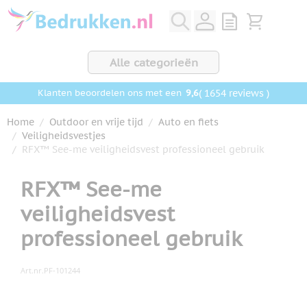
Ga naar de inhoud
View quote, Q
Bekijk wink
Alle categorieën
9,6
( 1654 reviews )
Klanten beoordelen ons met een
Home
/
Outdoor en vrije tijd
/
Auto en fiets
/
Veiligheidsvestjes
/
RFX™ See-me veiligheidsvest professioneel gebruik
RFX™ See-me
veiligheidsvest
professioneel gebruik
Art.nr.
PF-101244