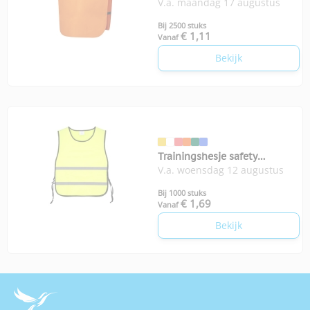
V.a. maandag 17 augustus
Cambex
Bij 2500 stuks
€ 1,11
Vanaf
Bekijk
Trainingshesje safety
V.a. woensdag 12 augustus
volwassenen
Bij 1000 stuks
€ 1,69
Vanaf
Bekijk