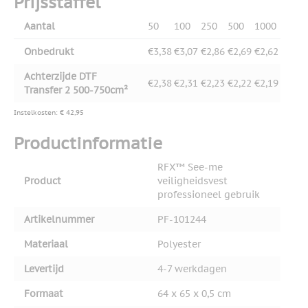
Prijsstaffel
Aantal
50
100
250
500
1000
Onbedrukt
€3,38
€3,07
€2,86
€2,69
€2,62
Achterzijde DTF
€2,38
€2,31
€2,23
€2,22
€2,19
Transfer 2 500-750cm²
Instelkosten: € 42,95
Productinformatie
RFX™ See-me
Product
veiligheidsvest
professioneel gebruik
Artikelnummer
PF-101244
Materiaal
Polyester
Levertijd
4-7 werkdagen
Formaat
64 x 65 x 0,5 cm