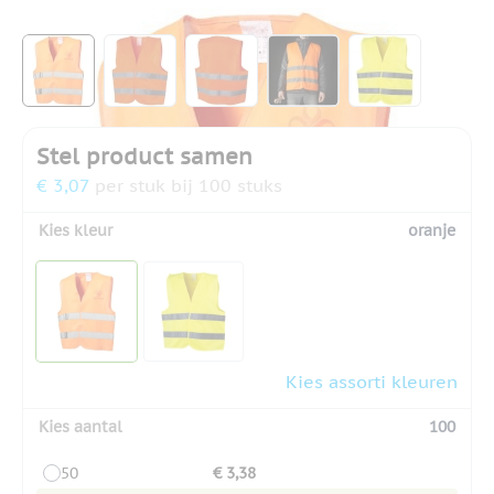
Hoofdafbeelding
Klik om afbeelding op volledig scherm te bekijken
View larger image
View larger image
View larger image
View larger image
View larger
Stel product samen
€ 3,07
per stuk bij 100 stuks
Kies kleur
oranje
Kies assorti kleuren
Kies aantal
100
50
€ 3,38