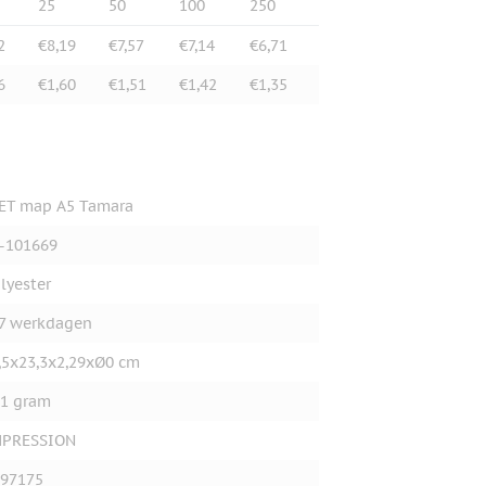
25
50
100
250
2
€8,19
€7,57
€7,14
€6,71
6
€1,60
€1,51
€1,42
€1,35
ET map A5 Tamara
-101669
lyester
7 werkdagen
,5x23,3x2,29xØ0 cm
1 gram
MPRESSION
97175