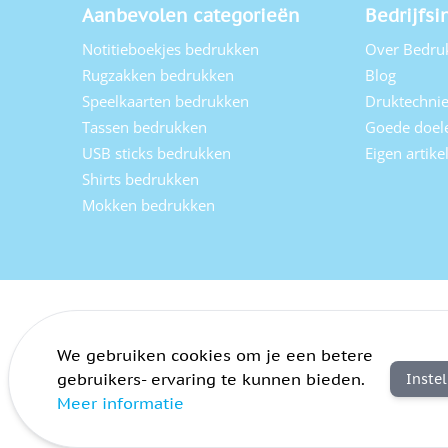
Aanbevolen categorieën
Bedrijfsi
Notitieboekjes bedrukken
Over Bedru
Rugzakken bedrukken
Blog
Speelkaarten bedrukken
Druktechni
Tassen bedrukken
Goede doel
USB sticks bedrukken
Eigen artik
Shirts bedrukken
Mokken bedrukken
We gebruiken cookies om je een betere
gebruikers- ervaring te kunnen bieden.
Inste
Meer informatie
Algemene voorwaarden
Privacy
Sitemap