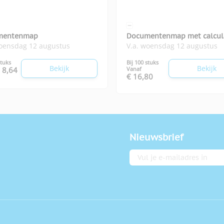
mentenmap
Documentenmap met calcul
woensdag 12 augustus
V.a. woensdag 12 augustus
stuks
Bij 100 stuks
Bekijk
Bekijk
 8,64
Vanaf
€ 16,80
Nieuwsbrief
E-mailadres