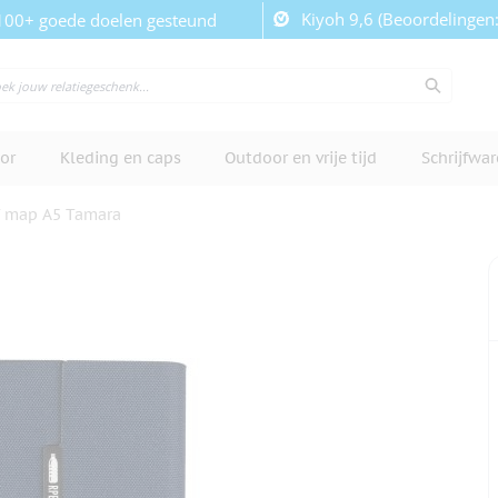
Kiyoh 9,6 (Beoordelingen
100+ goede doelen gesteund
or
Kleding en caps
Outdoor en vrije tijd
Schrijfwa
T map A5 Tamara
cherm te bekijken