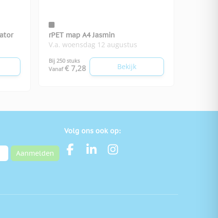
ator
rPET map A4 Jasmin
V.a. woensdag 12 augustus
Bij 250 stuks
Bekijk
€ 7,28
Vanaf
Volg ons ook op:
Aanmelden