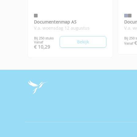
Documentenmap A5
Docu
V.a. woensdag 12 augustus
V.a. 
Bij 250 stuks
Bij 250 
Bekijk
Vanaf
€
Vanaf
€ 10,29