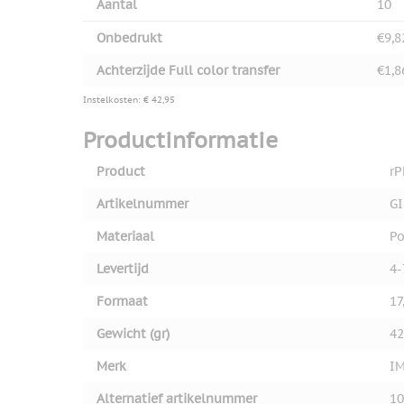
Aantal
10
Onbedrukt
€9,8
Achterzijde Full color transfer
€1,8
Instelkosten: € 42,95
Productinformatie
Product
rP
Artikelnummer
GI
Materiaal
Po
Levertijd
4-
Formaat
17
Gewicht (gr)
42
Merk
I
Alternatief artikelnummer
10