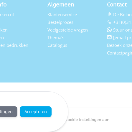
nfo
Algemeen
Contact
kken.nl
Klantenservice
De Bolan
Bestelproces
+31(0)31
eken
Veelgestelde vragen
Stuur ons
en
Thema's
[email pr
elen bedrukken
Catalogus
Bezoek onz
Contactpagi
llingen
Accepteren
Copyright Bedrukken.nl
Pas cookie instellingen aan