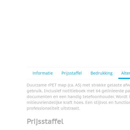
View larger image
View larger image
View larger image
Informatie
Prijsstaffel
Bedrukking
Alte
Duurzame rPET map (ca. A5) met strakke gelaste afw
gebruik. Inclusief notitieboek met 64 gelinieerde p
documenten en een handig telefoonhouder. Wordt in
milieuvriendelijke kraft hoes. Een stijlvol en func
professionaliteit uitstraalt.
Prijsstaffel