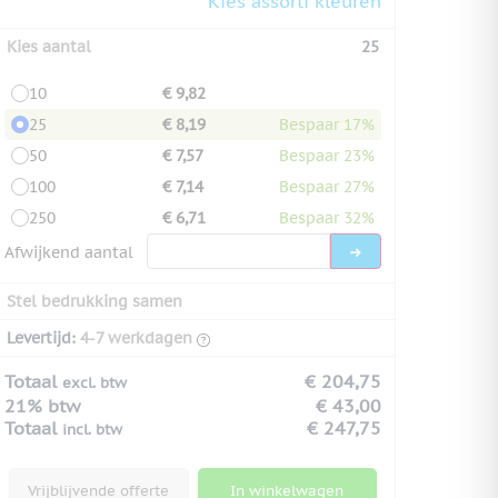
Kies assorti kleuren
Kies aantal
25
10
€ 9,82
25
€ 8,19
Bespaar 17%
50
€ 7,57
Bespaar 23%
100
€ 7,14
Bespaar 27%
250
€ 6,71
Bespaar 32%
Afwijkend aantal
Stel bedrukking samen
Levertijd:
4-7 werkdagen
Totaal
€ 204,75
excl. btw
21% btw
€ 43,00
Totaal
€ 247,75
incl. btw
Vrijblijvende offerte
In winkelwagen