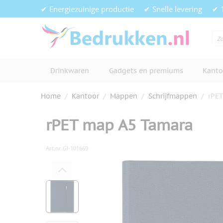
Ga naar de inhoud
✔ Energiezuinige productie
✔ Snelle levering
✔ 
Drinkwaren
Gadgets en premiums
Kanto
Home
/
Kantoor
/
Mappen
/
Schrijfmappen
/
rPE
rPET map A5 Tamara
Art.nr.
GI-101669
Hoofdafbeelding
Klik om afbeelding op volledig s
View larger image