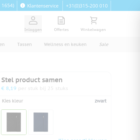
: 1654)
+31(0)315-200 010
Klantenservice
View quote, Quote is empty
Bekijk winkelwagen, Wi
Inloggen
Offertes
Winkelwagen
ren
Tassen
Wellness en keuken
Sale
Stel product samen
€ 8,19
per stuk bij 25 stuks
Kies kleur
zwart