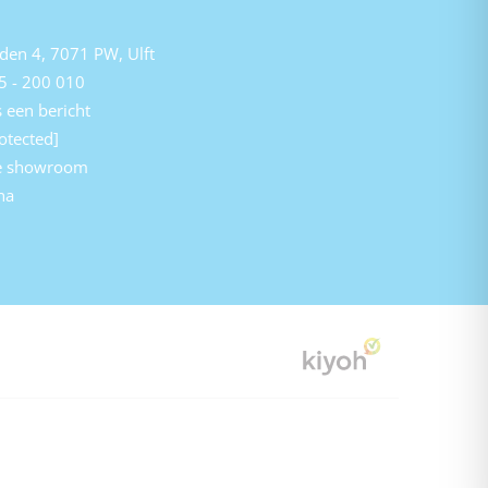
den 4, 7071 PW, Ulft
5 - 200 010
 een bericht
otected]
e showroom
na