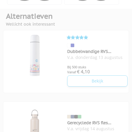
Alternatieven
Wellicht ook interessant
Dubbelwandige RVS
V.a. donderdag 13 augustus
thermosfles 1 liter
Bij 500 stuks
€ 4,10
Vanaf
Bekijk
Gerecyclede RVS fles
V.a. vrijdag 14 augustus
Baltimore 600 ml