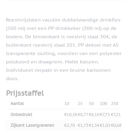
Roestvrijstalen vacuüm dubbelwandige drinkfles
(500 ml) met een PP drinkbeker (300 ml) op de
bodem. De binnenkant is roestvrij staal 304, de
buitenkant roestvrij staal 201. PP deksel met AS
transparante sluiting, voorzien van een polyester
polskoord en draagriem. Matte kleuren.
Individueel verpakt in een bruine kartonnen
doos.
Prijsstaffel
Aantal
10
25
50
100
250
Onbedrukt
€10,38
€8,77
€8,10
€7,73
€7,21
Zijkant Lasergraveren
€2,70
€1,73
€1,34
€1,02
€0,68