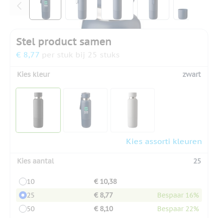
Stel product samen
€ 8,77
per stuk bij 25 stuks
Kies kleur
zwart
Kies assorti kleuren
Kies aantal
25
10
€ 10,38
25
€ 8,77
Bespaar 16%
50
€ 8,10
Bespaar 22%