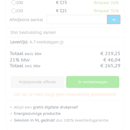
100
€ 7,73
Bespaar 26%
250
€ 7,21
Bespaar 31%
Afwijkend aantal
Stel bedrukking samen
Levertijd:
4-7 werkdagen
Totaal
€ 219,25
excl. btw
21% btw
€ 46,04
Totaal
€ 265,29
incl. btw
Vrijblijvende offerte
In winkelwagen
Let op: Je hebt (nog) geen bedrukking geselecteerd
✔
Altijd een
gratis digitale drukproef
✔
Energiezuinige productie
✔
Gewoon in NL gedrukt
dus 100% kwaliteitsgarantie