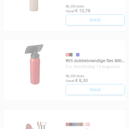
Bij 250 stuks
€ 10,78
Vanaf
Bekijk
RVS dubbelwandige fles 800
V.a. donderdag 13 augustus
ml Zinnia
Bij 250 stuks
€ 8,30
Vanaf
Bekijk