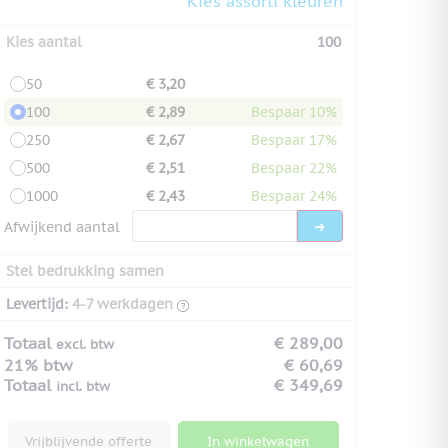
Kies assorti kleuren
Kies aantal
100
50
€ 3,20
100
€ 2,89
Bespaar 10%
250
€ 2,67
Bespaar 17%
500
€ 2,51
Bespaar 22%
1000
€ 2,43
Bespaar 24%
Afwijkend aantal
Stel bedrukking samen
Levertijd:
4-7 werkdagen
Totaal
€ 289,00
excl. btw
21% btw
€ 60,69
Totaal
€ 349,69
incl. btw
Vrijblijvende offerte
In winkelwagen