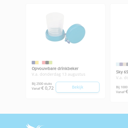
Opvouwbare drinkbeker
Sky 65
V.a. donderdag 13 augustus
V.a. 
plasti
Bij 2500 stuks
Bekijk
Bij 1000
€ 0,72
Vanaf
€
Vanaf