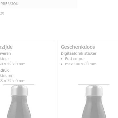
MPRESSION
28
rzijde
Geschenkdoos
averen
Digitaaldruk sticker
 kleur
Full colour
0 x 15 x 0 mm
max 100 x 60 mm
druk
 kleuren
5 x 25 x 0 mm