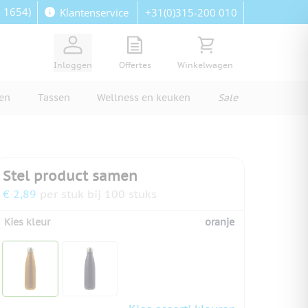
: 1654)
+31(0)315-200 010
Klantenservice
View quote, Quote is empty
Bekijk winkelwagen, Wi
Inloggen
Offertes
Winkelwagen
ren
Tassen
Wellness en keuken
Sale
Stel product samen
€ 2,89
per stuk bij 100 stuks
Kies kleur
oranje