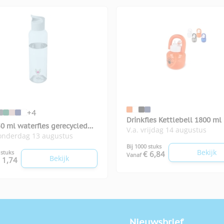
+4
Drinkfles Kettlebell 1800 ml
0 ml waterfles gerecycled
V.a. vrijdag 14 augustus
donderdag 13 augustus
c
Bij 1000 stuks
Bekijk
 stuks
€ 6,84
Vanaf
Bekijk
 1,74
Nieuwsbrief