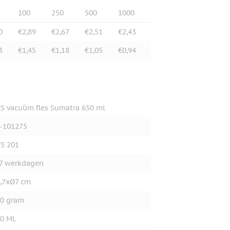
100
250
500
1000
0
€2,89
€2,67
€2,51
€2,43
3
€1,45
€1,18
€1,05
€0,94
S vacuüm fles Sumatra 650 ml
-101275
S 201
7 werkdagen
,7xØ7 cm
0 gram
0 ML