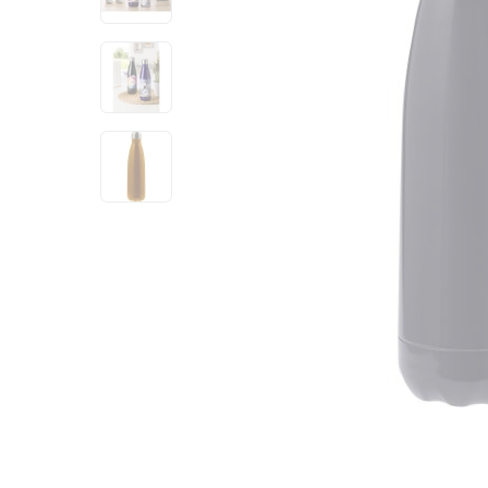
View larger image
View larger image