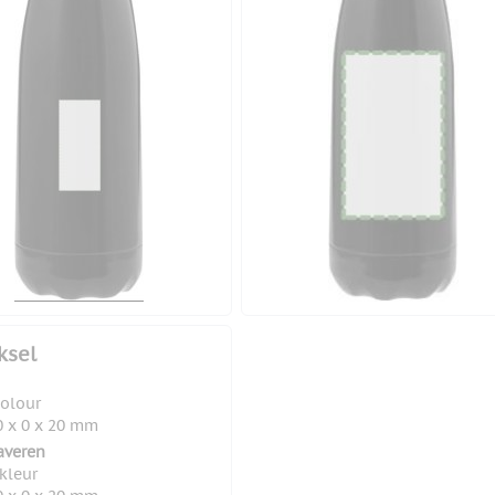
ksel
colour
 x 0 x 20 mm
averen
 kleur