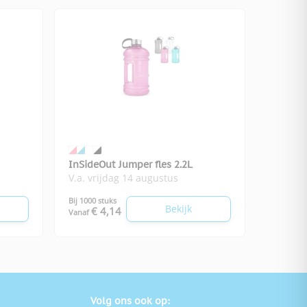
InSideOut Jumper fles 2.2L
V.a. vrijdag 14 augustus
Bij 1000 stuks
Bekijk
€ 4,14
Vanaf
Volg ons ook op: