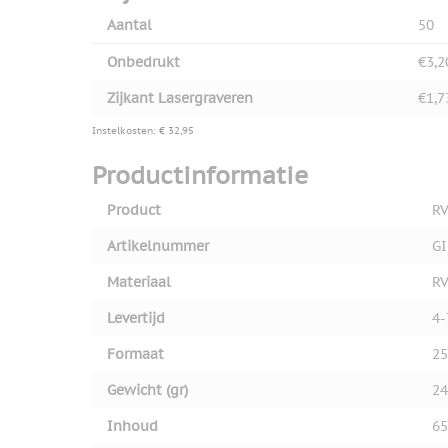
Aantal
50
Onbedrukt
€3,2
Zijkant Lasergraveren
€1,7
Instelkosten: € 32,95
Productinformatie
Product
RV
Artikelnummer
GI
Materiaal
RV
Levertijd
4-
Formaat
25
Gewicht (gr)
24
Inhoud
65