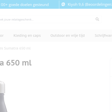
Kiyoh 9,6 (Beoordelingen
100+ goede doelen gesteund
or
Kleding en caps
Outdoor en vrije tijd
Schrijfwa
es Sumatra 650 ml
a 650 ml
cherm te bekijken