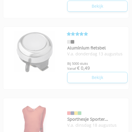
Bekijk
Aluminium fietsbel
V.a. donderdag 13 augustus
Bij 5000 stuks
€ 0,49
Vanaf
Bekijk
Sporthesje Sporter
V.a. dinsdag 18 augustus
volwassenen