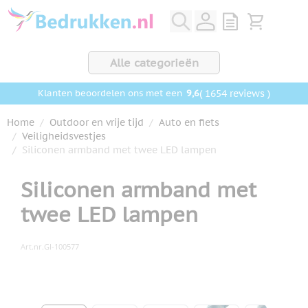
Ga naar de inhoud
View quote, Q
Bekijk wink
Alle categorieën
9,6
( 1654 reviews )
Klanten beoordelen ons met een
Home
/
Outdoor en vrije tijd
/
Auto en fiets
/
Veiligheidsvestjes
/
Siliconen armband met twee LED lampen
Siliconen armband met
twee LED lampen
Art.nr.
GI-100577
Hoofdafbeelding
Klik om afbeelding op volledig scherm te bekijken