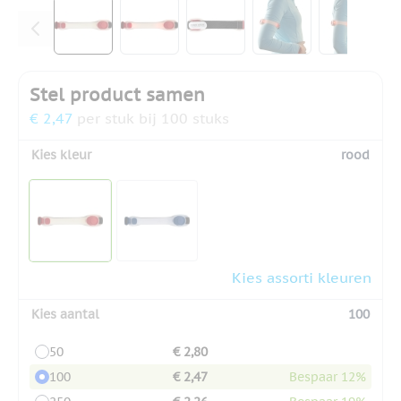
View larger image
View larger image
View larger image
View larger ima
View la
Stel product samen
€ 2,47
per stuk bij 100 stuks
Kies kleur
rood
Kies assorti kleuren
Kies aantal
100
50
€ 2,80
100
€ 2,47
Bespaar 12%