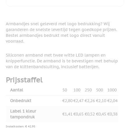
Armbandjes snel geleverd met logo bedrukking? Wij
garanderen de snelste levertijd tegen goedkope prijzen.
Bestel armbandjes bedrukt met logo direct vanuit
voorraad.
Siliconen armband met twee witte LED lampen en
knipperfunctie. De armband is te bevestigen met behulp
van de klittenbandsluiting, inclusief batterijen.
Prijsstaffel
Aantal
50
100
250
500
1000
Onbedrukt
€2,80
€2,47
€2,26
€2,10
€2,04
Label 1 kleur
€1,41
€0,65
€0,52
€0,45
€0,38
tampondruk
Instelkosten: € 42,95