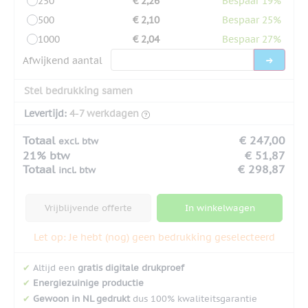
250
€ 2,26
Bespaar 19%
500
€ 2,10
Bespaar 25%
1000
€ 2,04
Bespaar 27%
Afwijkend aantal
Stel bedrukking samen
Levertijd:
4-7 werkdagen
Totaal
€ 247,00
excl. btw
21% btw
€ 51,87
Totaal
€ 298,87
incl. btw
Vrijblijvende offerte
In winkelwagen
Let op: Je hebt (nog) geen bedrukking geselecteerd
✔
Altijd een
gratis digitale drukproef
✔
Energiezuinige productie
✔
Gewoon in NL gedrukt
dus 100% kwaliteitsgarantie