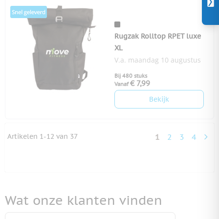
Rugzak Rolltop RPET luxe
XL
V.a. maandag 10 augustus
Bij 480 stuks
€ 7,99
Vanaf
Bekijk
Artikelen
1
-
12
van
37
1
2
3
4
U lees momente
Pagina
Pagina
Pagina
Wat onze klanten vinden