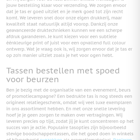
jouw bestelling klaar voor verzending. We zorgen ervoor
dat je tas er goed uitziet en je merk goed tot zijn recht
komt. We leveren snel door onze eigen drukkerij, maar
kwaliteit staat natuurlijk altijd voorop. Dankzij onze
geavanceerde druktechnieken kunnen we een scherpe
afdruk garanderen. Je kunt kiezen voor een subtiele
éénkleurige print of juist voor een opvallend full colour
ontwerp. Wat je vraag ook is, wij zorgen ervoor dat je tas er
op zo’n manier uitziet zoals je het voor ogen hebt.
Tassen bestellen met spoed
voor beurzen
Ben je bezig met de organisatie van een evenement, beurs
of promotiecampagne? Een bedrukte tas is nog steeds een
origineel relatiegeschenk, omdat wij veel luxe exemplaren
in ons assortiment hebben. En met onze snelle levering
hoef je je geen zorgen te maken over vertragingen. Wij
leveren precies op tijd, zodat jij je kunt concentreren op het
succes van je actie. Populaire tasopties zijn bijvoorbeeld
stevige boodschappentassen, die het goed doen in winkels
of bijvoorbeeld
rugzakken
als promotiemateriaal.
Papieren