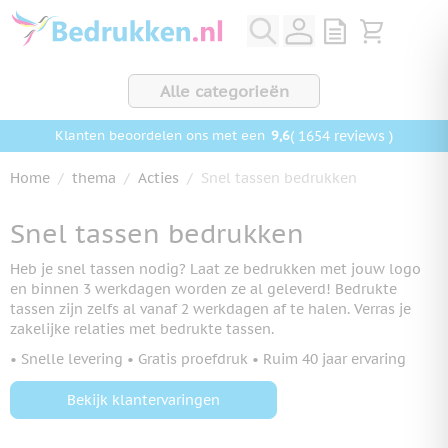
Ga naar de inhoud
View quote, Q
Bekijk wink
Alle categorieën
9,6
( 1654 reviews )
Klanten beoordelen ons met een
Home
/
thema
/
Acties
/
Snel tassen bedrukken
Snel tassen bedrukken
Heb je snel tassen nodig? Laat ze bedrukken met jouw logo
en binnen 3 werkdagen worden ze al geleverd! Bedrukte
tassen zijn zelfs al vanaf 2 werkdagen af te halen. Verras je
zakelijke relaties met bedrukte tassen.
• Snelle levering • Gratis proefdruk • Ruim 40 jaar ervaring
Bekijk klantervaringen