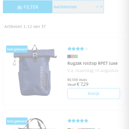
FILTER
Artikelen
1
-
12
van
37
Rugzak rolltop RPET luxe
V.a. maandag 10 augustus
Bij 500 stuks
€ 7,29
Vanaf
Bekijk