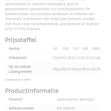
speelkaarten in metalen opbergblik geef je
gegarandeerd speelplezier als relatiegeschenk. De
kaarten tonen de klassieke symbolen en hebben een
standaard achterzijde. Het blikje kan bedrukt worden
met jouw logo via tampondruk, lasergravure of digitale
print in PMS-kleuren.
Prijsstaffel
Aantal
50
100
250
500
1000
Onbedrukt
€1,69
€1,49
€1,32
€1,19
€1,06
Op de deksel
€0,64
€0,54
€0,44
€0,43
€0,34
Lasergraveren
Instelkosten: € 39,95
Productinformatie
Product
Speelkaarten Bellagio
Artikelnummer
VO-100141