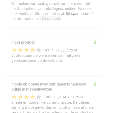
Wij maken van vaak gebruik van diensten mbt
het bedrukken van relatiegeschenken. Werken
met veel deadlines en het is altijd spannend of
de producten o
... Meer Lezen
8
Mooi product
8 juli 2024
Henri
8 jul 2024
Voldoet aan de wensen en aan hetgeen
gepresenteerd op de website.
8
Mooie en goede kwaliteit gepersonaliseerd
blikje met speelkaarten
14 augustus 2023
Carlijn
14 aug 2023
Snelle en duidelijke communicatie. De blikjes
zijn erg mooi geworden en voldoen aan al onze
verwachtingen. Erg tevreden over de producten