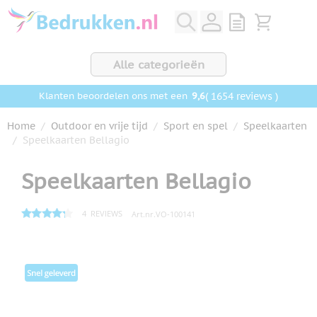
Ga naar de inhoud
View quote, Q
Bekijk wink
Alle categorieën
9,6
( 1654 reviews )
Klanten beoordelen ons met een
Home
/
Outdoor en vrije tijd
/
Sport en spel
/
Speelkaarten
/
Speelkaarten Bellagio
Speelkaarten Bellagio
4
REVIEWS
Art.nr.
VO-100141
Hoofdafbeelding
Klik om afbeelding op volledig scherm te bekijken