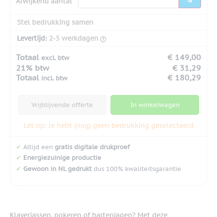
Afwijkend aantal
Stel bedrukking samen
Levertijd:
2-5 werkdagen
Totaal
€ 149,00
excl. btw
21% btw
€ 31,29
Totaal
€ 180,29
incl. btw
Vrijblijvende offerte
In winkelwagen
Let op: Je hebt (nog) geen bedrukking geselecteerd
✔
Altijd een
gratis digitale drukproef
✔
Energiezuinige productie
✔
Gewoon in NL gedrukt
dus 100% kwaliteitsgarantie
Klaverjassen, pokeren of hartenjagen? Met deze