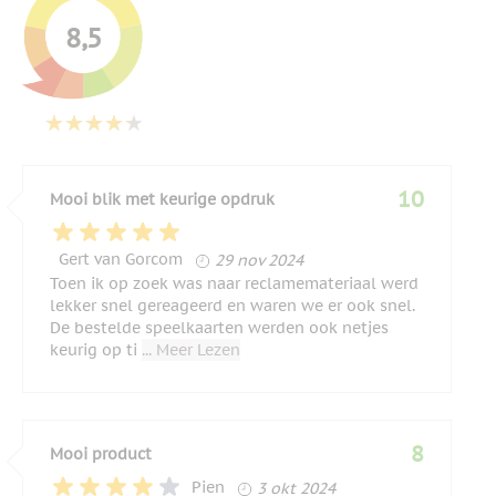
8,5
10
Mooi blik met keurige opdruk
29 november 2024
Gert van Gorcom
29 nov 2024
Toen ik op zoek was naar reclamemateriaal werd
lekker snel gereageerd en waren we er ook snel.
De bestelde speelkaarten werden ook netjes
keurig op ti
... Meer Lezen
8
Mooi product
3 oktober 2024
Pien
3 okt 2024