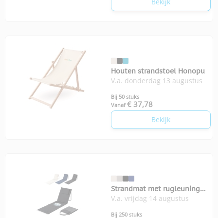
Bekijk
Houten strandstoel Honopu
V.a. donderdag 13 augustus
Bij 50 stuks
€ 37,78
Vanaf
Bekijk
Strandmat met rugleuning
V.a. vrijdag 14 augustus
InSideOut
Bij 250 stuks