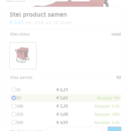
Stel product samen
€ 5,65
per stuk bij 50 stuks
Kies kleur
rood
Kies aantal
50
25
€ 6,23
50
€ 5,65
Bespaar 9%
100
€ 5,29
Bespaar 15%
250
€ 5,08
Bespaar 18%
500
€ 4,93
Bespaar 21%