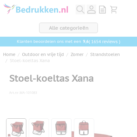
Ga naar de inhoud
View quote, Q
Bekijk wink
Alle categorieën
9,6
( 1654 reviews )
Klanten beoordelen ons met een
Home
/
Outdoor en vrije tijd
/
Zomer
/
Strandstoelen
/
Stoel-koeltas Xana
Stoel-koeltas Xana
Art.nr.
MA-101083
Hoofdafbeelding
Klik om afbeelding op volledig scherm te bekijken
View larger image
View larger image
View larger image
View larger image