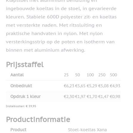
Klapstoel met aluminium behuizing en
ingebouwde koeltas in de stoel, in gevarieerde
kleuren. Stabiele 600D polyester zit- en koeltas
met versterkte naden. Met ritssluiting en
praktische handvaten in nylon. Met nylon
versterkingsstrip op de poten en isotherm van
binnen met aluminium afwerking.
Prijsstaffel
Aantal
25
50
100
250
500
Onbedrukt
€6,23
€5,65
€5,29
€5,08
€4,93
Opdruk 1 kleur
€2,30
€1,97
€1,70
€1,47
€0,98
Instelkosten: € 39,95
Productinformatie
Product
Stoel-koeltas Xana