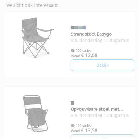
Wellicht ook interessant
Strandstoel Easygo
V.a. donderdag 13 augustus
Bij 100 stuks
€ 12,08
Vanaf
Bekijk
Opvouwbare stoel met
V.a. donderdag 13 augustus
koeltas
Bij 100 stuks
€ 13,58
Vanaf