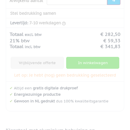
Afwijkend aantal
Stel bedrukking samen
Levertijd:
7-10 werkdagen
Totaal
€ 282,50
excl. btw
21% btw
€ 59,33
Totaal
€ 341,83
incl. btw
Vrijblijvende offerte
In winkelwagen
Let op: Je hebt (nog) geen bedrukking geselecteerd
✔
Altijd een
gratis digitale drukproef
✔
Energiezuinige productie
✔
Gewoon in NL gedrukt
dus 100% kwaliteitsgarantie