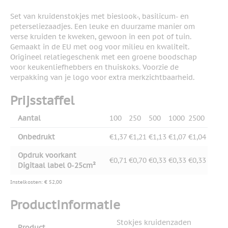
Set van kruidenstokjes met bieslook-, basilicum- en
peterseliezaadjes. Een leuke en duurzame manier om
verse kruiden te kweken, gewoon in een pot of tuin.
Gemaakt in de EU met oog voor milieu en kwaliteit.
Origineel relatiegeschenk met een groene boodschap
voor keukenliefhebbers en thuiskoks. Voorzie de
verpakking van je logo voor extra merkzichtbaarheid.
Prijsstaffel
Aantal
100
250
500
1000
2500
Onbedrukt
€1,37
€1,21
€1,13
€1,07
€1,04
Opdruk voorkant
€0,71
€0,70
€0,33
€0,33
€0,33
Digitaal label 0-25cm²
Instelkosten: € 52,00
Productinformatie
Stokjes kruidenzaden
Product