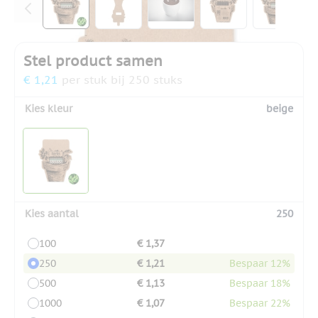
Stel product samen
€ 1,21
per stuk bij 250 stuks
Kies kleur
beige
Kies aantal
250
100
€ 1,37
250
€ 1,21
Bespaar 12%
500
€ 1,13
Bespaar 18%
1000
€ 1,07
Bespaar 22%