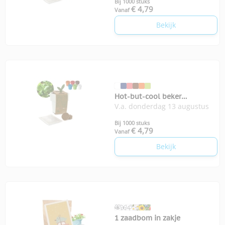
Bij 1000 stuks
€ 4,79
Vanaf
Bekijk
Hot-but-cool beker
V.a. donderdag 13 augustus
basilicumzaadjes
Bij 1000 stuks
€ 4,79
Vanaf
Bekijk
1 zaadbom in zakje