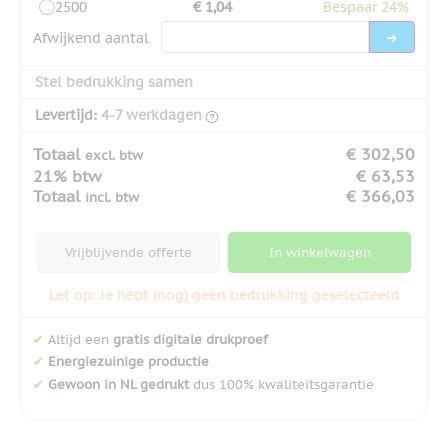
2500
€ 1,04
Bespaar 24%
Afwijkend aantal
Stel bedrukking samen
Levertijd:
4-7 werkdagen
Totaal
€ 302,50
excl. btw
21% btw
€ 63,53
Totaal
€ 366,03
incl. btw
Vrijblijvende offerte
In winkelwagen
Let op: Je hebt (nog) geen bedrukking geselecteerd
✔
Altijd een
gratis digitale drukproef
✔
Energiezuinige productie
✔
Gewoon in NL gedrukt
dus 100% kwaliteitsgarantie