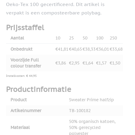
Oeko-Tex 100 gecertificeerd. Dit artikel is
verpakt is een composteerbare polybag.
Prijsstaffel
Aantal
10
25
50
100
250
Onbedrukt
€41,81
€40,65
€38,33
€36,01
€33,68
Voorzijde Full
€3,86
€2,95
€1,64
€1,57
€1,50
colour transfer
Instelkosten: € 44,95
Productinformatie
Product
Sweater Prime halfzip
Artikelnummer
TB-100182
50% organisch katoen,
Materiaal
50% gerecycled
polyester