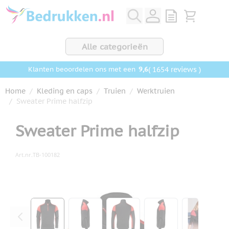
Ga naar de inhoud
View quote, Q
Bekijk wink
Alle categorieën
9,6
( 1654 reviews )
Klanten beoordelen ons met een
Home
/
Kleding en caps
/
Truien
/
Werktruien
/
Sweater Prime halfzip
Sweater Prime halfzip
Art.nr.
TB-100182
Hoofdafbeelding
Klik om afbeelding op volledig scherm te bekijken
View larger image
View larger image
View larger image
View larger ima
View la