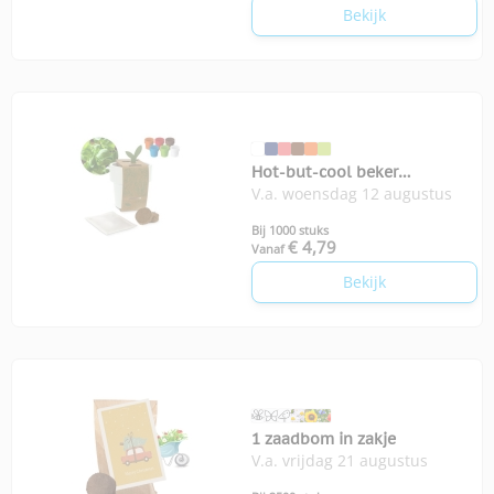
Bekijk
Hot-but-cool beker
V.a. woensdag 12 augustus
basilicumzaadjes
Bij 1000 stuks
€ 4,79
Vanaf
Bekijk
1 zaadbom in zakje
V.a. vrijdag 21 augustus