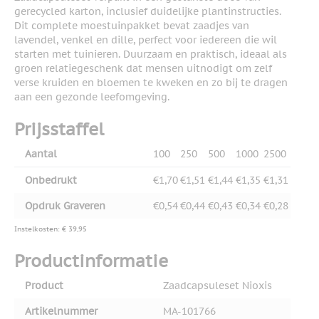
gerecycled karton, inclusief duidelijke plantinstructies.
Dit complete moestuinpakket bevat zaadjes van
lavendel, venkel en dille, perfect voor iedereen die wil
starten met tuinieren. Duurzaam en praktisch, ideaal als
groen relatiegeschenk dat mensen uitnodigt om zelf
verse kruiden en bloemen te kweken en zo bij te dragen
aan een gezonde leefomgeving.
Prijsstaffel
Aantal
100
250
500
1000
2500
Onbedrukt
€1,70
€1,51
€1,44
€1,35
€1,31
Opdruk Graveren
€0,54
€0,44
€0,43
€0,34
€0,28
Instelkosten: € 39,95
Productinformatie
Product
Zaadcapsuleset Nioxis
Artikelnummer
MA-101766