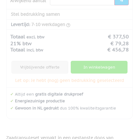
Afwijkend aantal
Stel bedrukking samen
Levertijd:
7-10 werkdagen
Totaal
€ 377,50
excl. btw
21% btw
€ 79,28
Totaal
€ 456,78
incl. btw
Vrijblijvende offerte
In winkelwagen
Let op: Je hebt (nog) geen bedrukking geselecteerd
✔
Altijd een
gratis digitale drukproef
✔
Energiezuinige productie
✔
Gewoon in NL gedrukt
dus 100% kwaliteitsgarantie
Zaadcapsuleset verpakt in een gestanste doos van