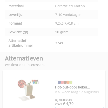
Materiaal
Gerecycled Karton
Levertijd
7-10 werkdagen
Formaat
9,2x5,7x0,8 cm
Gewicht (gr)
10 gram
Alternatief
2749
artikelnummer
Alternatieven
Wellicht ook interessant
Hot-but-cool beker
V.a. woensdag 12 augustus
kerstomatenzaadjes
Bij 1000 stuks
€ 4,79
Vanaf