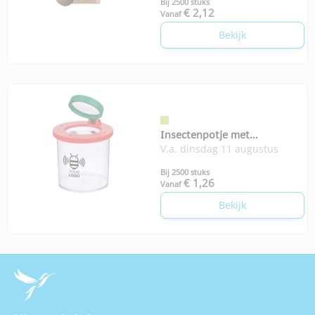
Bij 2500 stuks
€ 2,12
Vanaf
Bekijk
Insectenpotje met
V.a. dinsdag 11 augustus
vergrootglas
Bij 2500 stuks
€ 1,26
Vanaf
Bekijk