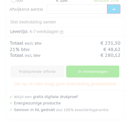
500
€ 3,88
Bespaar 25%
Afwijkend aantal
Stel bedrukking samen
Levertijd:
4-7 werkdagen
Totaal
€ 231,50
excl. btw
21% btw
€ 48,62
Totaal
€ 280,12
incl. btw
Vrijblijvende offerte
In winkelwagen
Let op: Je hebt (nog) geen bedrukking geselecteerd
✔
Altijd een
gratis digitale drukproef
✔
Energiezuinige productie
✔
Gewoon in NL gedrukt
dus 100% kwaliteitsgarantie