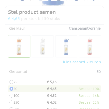
Stel product samen
€ 4,63
per stuk bij 50 stuks
Kies kleur
transparant/oranje
Kies assorti kleuren
Kies aantal
50
25
€ 5,16
50
€ 4,63
Bespaar 10%
100
€ 4,32
Bespaar 16%
250
€ 4,02
Bespaar 22%