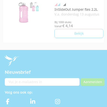
InSideOut Jumper fles 2.2L
V.a. donderdag 13 augustus
Bij 1000 stuks
€ 4,14
Vanaf
Bekijk
Nieuwsbrief
E-mailadres
Aanmelden
Volg ons ook op: