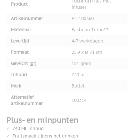
Tuttifrutti fles met
Product
infuser
Artikelnummer
PF-100360
Materiaal
Eastman Tritan™
Levertijd
4-7 werkdagen
Formaat
25,9 x Ø 7,1 cm
Gewicht (gr)
181 gram
Inhoud
740 ml
Merk
Bullet
Alternatief
100314
artikelnummer
Plus- en minpunten
740 ML inhoud
Fruitsmaak tijdens het drinken