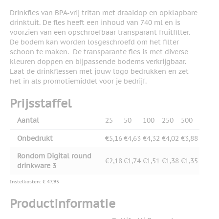
Drinkfles van BPA-vrij tritan met draaidop en opklapbare
drinktuit. De fles heeft een inhoud van 740 ml en is
voorzien van een opschroefbaar transparant fruitfilter.
De bodem kan worden losgeschroefd om het filter
schoon te maken. De transparante fles is met diverse
kleuren doppen en bijpassende bodems verkrijgbaar.
Laat de drinkflessen met jouw logo bedrukken en zet
het in als promotiemiddel voor je bedrijf.
Prijsstaffel
Aantal
25
50
100
250
500
Onbedrukt
€5,16
€4,63
€4,32
€4,02
€3,88
Rondom Digital round
€2,18
€1,74
€1,51
€1,38
€1,35
drinkware 3
Instelkosten: € 47,95
Productinformatie