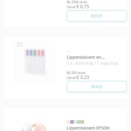
Bij 2500 stuks
€ 0,75
Vanaf
Bekijk
Lippenbalsem en
V.a. maandag 17 augustus
zonnebrandstick SPF Yohan
Bij 500 stuks
€ 3,23
Vanaf
Bekijk
Lippenbalsem EPSON