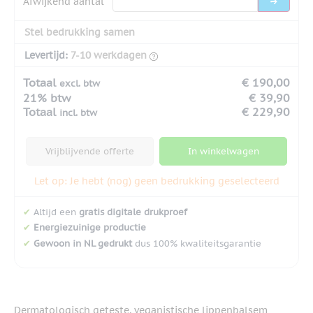
Afwijkend aantal
Stel bedrukking samen
Levertijd:
7-10 werkdagen
Totaal
€ 190,00
excl. btw
21% btw
€ 39,90
Totaal
€ 229,90
incl. btw
Vrijblijvende offerte
In winkelwagen
Let op: Je hebt (nog) geen bedrukking geselecteerd
✔
Altijd een
gratis digitale drukproef
✔
Energiezuinige productie
✔
Gewoon in NL gedrukt
dus 100% kwaliteitsgarantie
Dermatologisch geteste, veganistische lippenbalsem