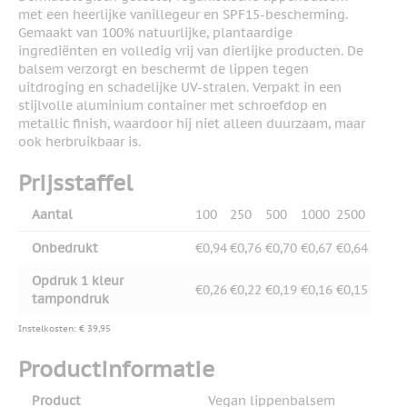
met een heerlijke vanillegeur en SPF15-bescherming.
Gemaakt van 100% natuurlijke, plantaardige
ingrediënten en volledig vrij van dierlijke producten. De
balsem verzorgt en beschermt de lippen tegen
uitdroging en schadelijke UV-stralen. Verpakt in een
stijlvolle aluminium container met schroefdop en
metallic finish, waardoor hij niet alleen duurzaam, maar
ook herbruikbaar is.
Prijsstaffel
Aantal
100
250
500
1000
2500
Onbedrukt
€0,94
€0,76
€0,70
€0,67
€0,64
Opdruk 1 kleur
€0,26
€0,22
€0,19
€0,16
€0,15
tampondruk
Instelkosten: € 39,95
Productinformatie
Product
Vegan lippenbalsem