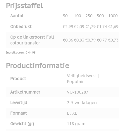
Prijsstaffel
Aantal
50
100
250
500
1000
Onbedrukt
€2,99
€2,09
€1,79
€1,74
€1,69
Op de linkerborst Full
€0,86
€0,83
€0,79
€0,77
€0,73
colour transfer
Instelkosten: € 44,95
Productinformatie
Veiligheidsvest |
Product
Populair
Artikelnummer
VO-100287
Levertijd
2-5 werkdagen
Formaat
L , XL
Gewicht (gr)
118 gram