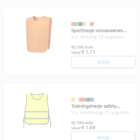
Sporthesje volwassenen
V.a. dinsdag 18 augustus
Cambex
Bij 2500 stuks
€ 1,11
Vanaf
Bekijk
Trainingshesje safety
V.a. donderdag 13 augustus
volwassenen
Bij 1000 stuks
€ 1,69
Vanaf
Bekijk