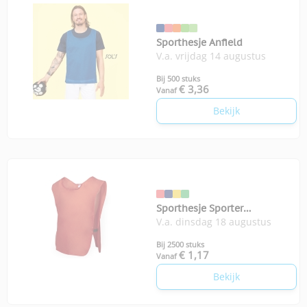
Sporthesje Anfield
V.a. vrijdag 14 augustus
Bij 500 stuks
€ 3,36
Vanaf
Bekijk
Sporthesje Sporter
V.a. dinsdag 18 augustus
volwassenen
Bij 2500 stuks
€ 1,17
Vanaf
Bekijk