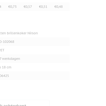
4
€0,73
€0,57
€0,51
€0,48
lten brillenkoker Nirson
O-102068
PET
7 werkdagen
x 18 cm
O6425