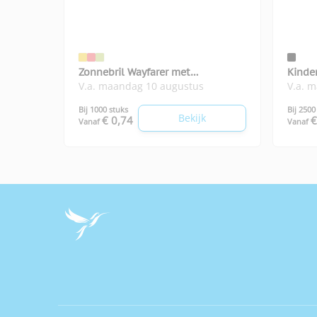
Zonnebril Wayfarer met
Kinde
V.a. maandag 10 augustus
V.a. 
spiegelglazen
Bij 1000 stuks
Bij 2500
Bekijk
€ 0,74
€
Vanaf
Vanaf