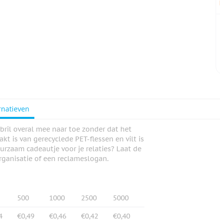
rnatieven
sbril overal mee naar toe zonder dat het
kt is van gerecyclede PET-flessen en vilt is
uurzaam cadeautje voor je relaties? Laat de
rganisatie of een reclameslogan.
500
1000
2500
5000
4
€0,49
€0,46
€0,42
€0,40