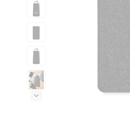
View larger image
View larger image
View larger image
View larger image
View larger image