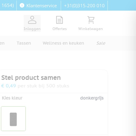
: 1654)
+31(0)315-200 010
Klantenservice
View quote, Quote is empty
Bekijk winkelwagen, Wi
Inloggen
Offertes
Winkelwagen
ren
Tassen
Wellness en keuken
Sale
Stel product samen
€ 0,49
per stuk bij 500 stuks
Kies kleur
donkergrijs