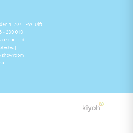
den 4, 7071 PW, Ulft
5 - 200 010
 een bericht
otected]
e showroom
na