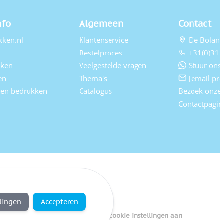
nfo
Algemeen
Contact
kken.nl
Klantenservice
De Bolan
Bestelproces
+31(0)31
eken
Veelgestelde vragen
Stuur ons
en
Thema's
[email pr
elen bedrukken
Catalogus
Bezoek onz
Contactpagi
llingen
Accepteren
Copyright Bedrukken.nl
Pas cookie instellingen aan