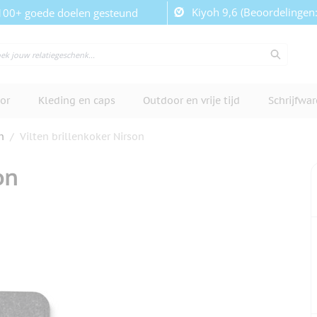
Kiyoh 9,6 (Beoordelingen
100+ goede doelen gesteund
or
Kleding en caps
Outdoor en vrije tijd
Schrijfwa
n
/
Vilten brillenkoker Nirson
on
cherm te bekijken