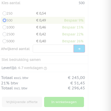
Kies aantal
500
250
€ 0,54
500
€ 0,49
Bespaar 9%
1000
€ 0,46
Bespaar 15%
2500
€ 0,42
Bespaar 22%
5000
€ 0,40
Bespaar 26%
Afwijkend aantal
Stel bedrukking samen
Levertijd:
4-7 werkdagen
Totaal
€ 245,00
excl. btw
21% btw
€ 51,45
Totaal
€ 296,45
incl. btw
Vrijblijvende offerte
In winkelwagen