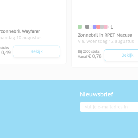
+1
rzonnebril Wayfarer
Zonnebril in RPET Macusa
maandag 10 augustus
V.a. woensdag 12 augustus
 stuks
Bekijk
Bij 2500 stuks
 0,49
Bekijk
€ 0,78
Vanaf
Nieuwsbrief
E-mailadres