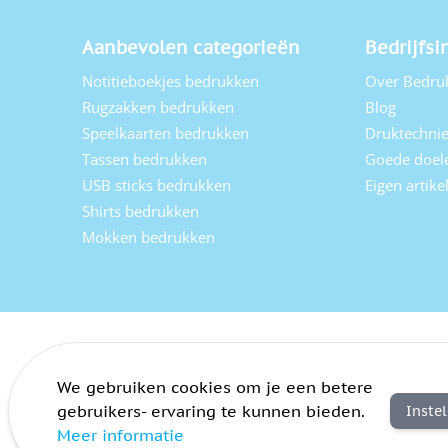
Aanbevolen categorieën
Bedrijfsi
Notitieboekjes bedrukken
Over Bedru
Rugzakken bedrukken
Blog
Speelkaarten bedrukken
Druktechni
Tassen bedrukken
Goede doel
USB sticks bedrukken
Eigen artik
Shirts bedrukken
Mokken bedrukken
We gebruiken cookies om je een betere
gebruikers- ervaring te kunnen bieden.
Inste
Meer informatie
Algemene voorwaarden
Privacy
Sitemap