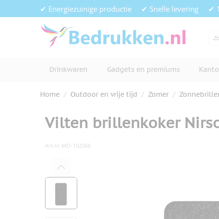
Ga naar de inhoud
✔ Energiezuinige productie
✔ Snelle levering
✔ 
Drinkwaren
Gadgets en premiums
Kanto
Home
/
Outdoor en vrije tijd
/
Zomer
/
Zonnebrille
Vilten brillenkoker Nirs
Art.nr.
MO-102068
Hoofdafbeelding
Klik om afbeelding op volledig s
View larger image