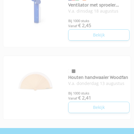
Ventilator met sproeier
V.a. dinsdag 18 augustus
Hendry
Bij 1000 stuks
€ 2,45
Vanaf
Bekijk
Houten handwaaier Woodfan
V.a. donderdag 13 augustus
Bij 1000 stuks
€ 2,41
Vanaf
Bekijk