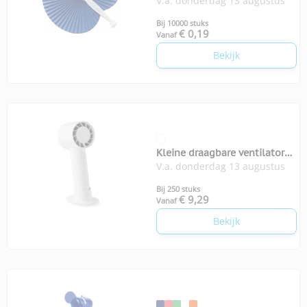
V.a. donderdag 13 augustus
Bij 10000 stuks
€ 0,19
Vanaf
Bekijk
Kleine draagbare ventilator
V.a. donderdag 13 augustus
200 Aire
Bij 250 stuks
€ 9,29
Vanaf
Bekijk