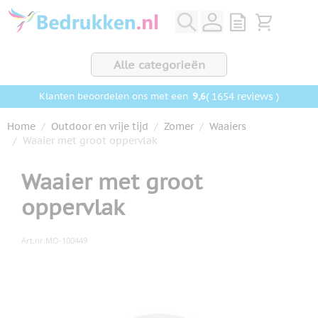
Ga naar de inhoud
View quote, Q
Bekijk wink
Alle categorieën
9,6
( 1654 reviews )
Klanten beoordelen ons met een
Home
/
Outdoor en vrije tijd
/
Zomer
/
Waaiers
/
Waaier met groot oppervlak
Waaier met groot
oppervlak
Art.nr.
MO-100449
Hoofdafbeelding
Klik om afbeelding op volledig scherm te bekijken