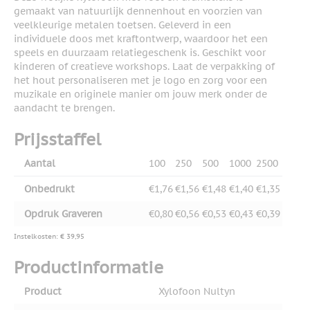
gemaakt van natuurlijk dennenhout en voorzien van
veelkleurige metalen toetsen. Geleverd in een
individuele doos met kraftontwerp, waardoor het een
speels en duurzaam relatiegeschenk is. Geschikt voor
kinderen of creatieve workshops. Laat de verpakking of
het hout personaliseren met je logo en zorg voor een
muzikale en originele manier om jouw merk onder de
aandacht te brengen.
Prijsstaffel
Aantal
100
250
500
1000
2500
Onbedrukt
€1,76
€1,56
€1,48
€1,40
€1,35
Opdruk Graveren
€0,80
€0,56
€0,53
€0,43
€0,39
Instelkosten: € 39,95
Productinformatie
Product
Xylofoon Nultyn