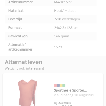
Artikelnummer
MA-101522
Materiaal
Hout/ Metaal
Levertijd
7-10 werkdagen
Formaat
24x2,7x12,3 cm
Gewicht (gr)
166 gram
Alternatief
1529
artikelnummer
Alternatieven
Wellicht ook interessant
Sporthesje Sporter
V.a. dinsdag 18 augustus
volwassenen
Bij 2500 stuks