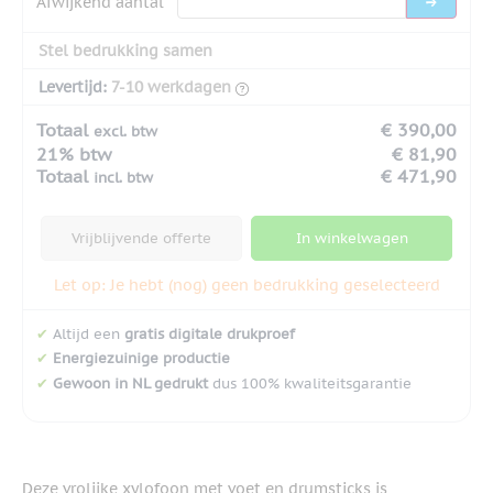
Afwijkend aantal
Stel bedrukking samen
Levertijd:
7-10 werkdagen
Totaal
€ 390,00
excl. btw
21% btw
€ 81,90
Totaal
€ 471,90
incl. btw
Vrijblijvende offerte
In winkelwagen
Let op: Je hebt (nog) geen bedrukking geselecteerd
✔
Altijd een
gratis digitale drukproef
✔
Energiezuinige productie
✔
Gewoon in NL gedrukt
dus 100% kwaliteitsgarantie
Deze vrolijke xylofoon met voet en drumsticks is