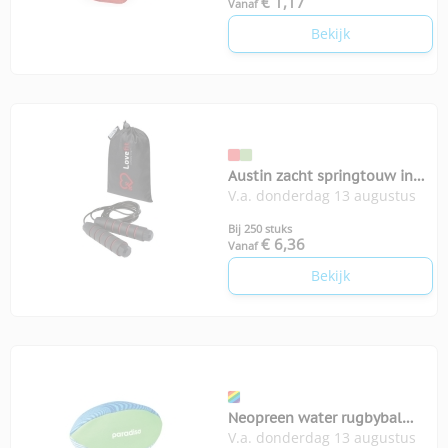
€ 1,17
Vanaf
Bekijk
Austin zacht springtouw in
V.a. donderdag 13 augustus
zakje
Bij 250 stuks
€ 6,36
Vanaf
Bekijk
Neopreen water rugbybal
V.a. donderdag 13 augustus
Grab