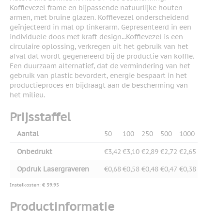
Koffievezel frame en bijpassende natuurlijke houten
armen, met bruine glazen. Koffievezel onderscheidend
geïnjecteerd in mal op linkerarm. Gepresenteerd in een
individuele doos met kraft design...Koffievezel is een
circulaire oplossing, verkregen uit het gebruik van het
afval dat wordt gegenereerd bij de productie van koffie.
Een duurzaam alternatief, dat de vermindering van het
gebruik van plastic bevordert, energie bespaart in het
productieproces en bijdraagt aan de bescherming van
het milieu.
Prijsstaffel
Aantal
50
100
250
500
1000
Onbedrukt
€3,42
€3,10
€2,89
€2,72
€2,65
Opdruk Lasergraveren
€0,68
€0,58
€0,48
€0,47
€0,38
Instelkosten: € 39,95
Productinformatie