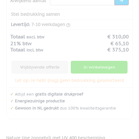
Afwijkend aantal
Stel bedrukking samen
Levertijd:
7-10 werkdagen
Totaal
€ 310,00
excl. btw
21% btw
€ 65,10
Totaal
€ 375,10
incl. btw
Vrijblijvende offerte
In winkelwagen
Let op: Je hebt (nog) geen bedrukking geselecteerd
✔
Altijd een
gratis digitale drukproef
✔
Energiezuinige productie
✔
Gewoon in NL gedrukt
dus 100% kwaliteitsgarantie
Nature line zonnebril met UV 400 bescherming.