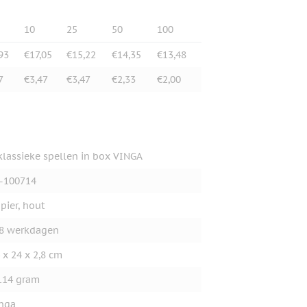
10
25
50
100
93
€17,05
€15,22
€14,35
€13,48
7
€3,47
€3,47
€2,33
€2,00
klassieke spellen in box VINGA
-100714
pier, hout
8 werkdagen
 x 24 x 2,8 cm
114 gram
nga