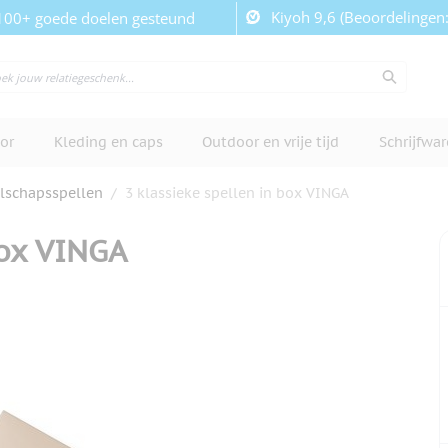
Kiyoh 9,6 (Beoordelingen
100+ goede doelen gesteund
or
Kleding en caps
Outdoor en vrije tijd
Schrijfwa
lschapsspellen
/
3 klassieke spellen in box VINGA
box VINGA
cherm te bekijken