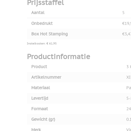
Prijsstaffel
Aantal
5
Onbedrukt
€19,
Box Hot Stamping
€3,4
Instelkosten: € 61,95
Productinformatie
Product
3 
Artikelnummer
XI
Materiaal
Pa
Levertijd
5-
Formaat
24
Gewicht (gr)
0.
Merk
Vi