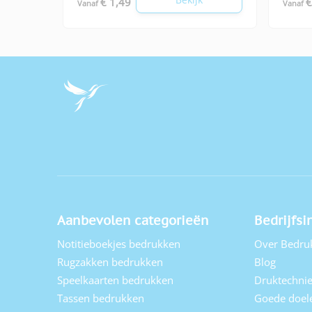
€ 1,49
€
Vanaf
Vanaf
Aanbevolen categorieën
Bedrijfsi
Notitieboekjes bedrukken
Over Bedru
Rugzakken bedrukken
Blog
Speelkaarten bedrukken
Druktechni
Tassen bedrukken
Goede doel