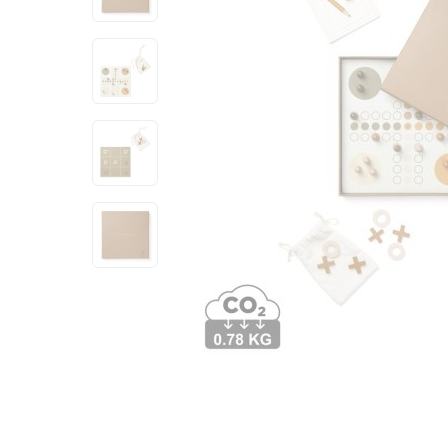
View larger image
View larger image
View larger image