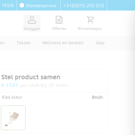
: 1654)
+31(0)315-200 010
Klantenservice
View quote, Quote is empty
Bekijk winkelwagen, Wi
Inloggen
Offertes
Winkelwagen
ren
Tassen
Wellness en keuken
Sale
Stel product samen
€ 17,05
per stuk bij 10 stuks
Kies kleur
Bruin