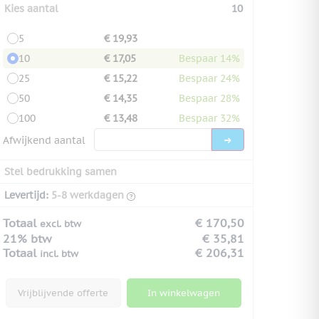
Kies aantal
10
5
€ 19,93
10
€ 17,05
Bespaar 14%
25
€ 15,22
Bespaar 24%
50
€ 14,35
Bespaar 28%
100
€ 13,48
Bespaar 32%
Afwijkend aantal
Stel bedrukking samen
Levertijd:
5-8 werkdagen
Totaal
€ 170,50
excl. btw
21% btw
€ 35,81
Totaal
€ 206,31
incl. btw
Vrijblijvende offerte
In winkelwagen