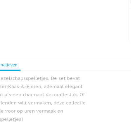
rnatieven
zelschapsspelletjes. De set bevat
oter-Kaas-&-Eieren, allemaal elegant
rt als een charmant decoratiestuk. Of
vrienden wilt vermaken, deze collectie
d je voor op uren vermaak en
pelletjes!