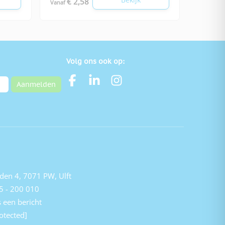
€ 2,58
Vanaf
Volg ons ook op:
Aanmelden
den 4, 7071 PW, Ulft
5 - 200 010
 een bericht
otected]