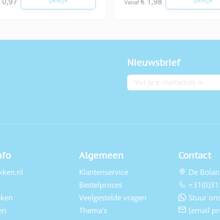
 0,97
€ 1,98
Vanaf
Nieuwsbrief
E-mailadres
nfo
Algemeen
Contact
kken.nl
Klantenservice
De Bolan
Bestelproces
+31(0)31
eken
Veelgestelde vragen
Stuur ons
en
Thema's
[email pr