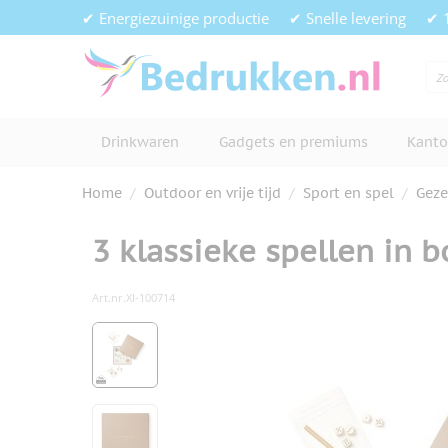
Ga naar de inhoud
✔ Energiezuinige productie
✔ Snelle levering
✔ 
Drinkwaren
Gadgets en premiums
Kanto
Home
/
Outdoor en vrije tijd
/
Sport en spel
/
Geze
3 klassieke spellen in 
Art.nr.
XI-100714
Hoofdafbeelding
Klik om afbeelding op volledig s
View larger image
View larger image