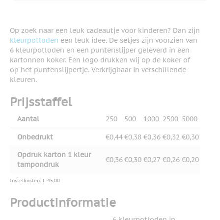
Op zoek naar een leuk cadeautje voor kinderen? Dan zijn
kleurpotloden
een leuk idee. De setjes zijn voorzien van
6 kleurpotloden en een puntenslijper geleverd in een
kartonnen koker. Een logo drukken wij op de koker of
op het puntenslijpertje. Verkrijgbaar in verschillende
kleuren.
Prijsstaffel
Aantal
250
500
1000
2500
5000
Onbedrukt
€0,44
€0,38
€0,36
€0,32
€0,30
Opdruk karton 1 kleur
€0,36
€0,30
€0,27
€0,26
€0,20
tampondruk
Instelkosten: € 45,00
Productinformatie
6 kleurpotloden in