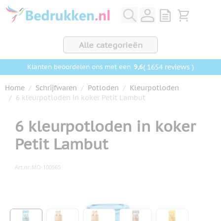
Ga naar de inhoud
View quote, Q
Bekijk wink
Alle categorieën
9,6
( 1654 reviews )
Klanten beoordelen ons met een
Home
/
Schrijfwaren
/
Potloden
/
Kleurpotloden
/
6 kleurpotloden in koker Petit Lambut
6 kleurpotloden in koker
Petit Lambut
Art.nr.
MO-100565
Hoofdafbeelding
Klik om afbeelding op volledig scherm te bekijken
View larger image
View larger image
View larger image
View larger image
View larger