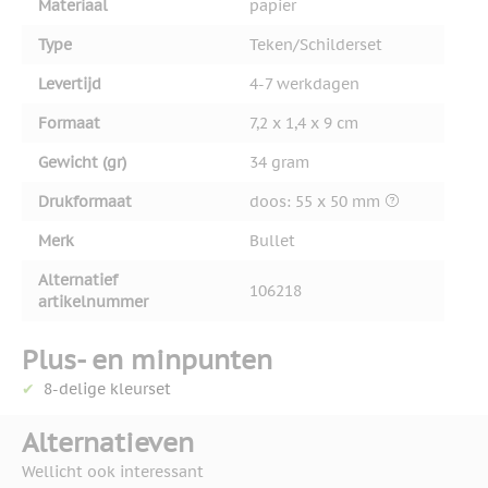
Materiaal
papier
Type
Teken/Schilderset
Levertijd
4-7 werkdagen
Formaat
7,2 x 1,4 x 9 cm
Gewicht (gr)
34 gram
Drukformaat
doos: 55 x 50 mm
Merk
Bullet
Alternatief
106218
artikelnummer
Plus- en minpunten
8-delige kleurset
Alternatieven
Wellicht ook interessant