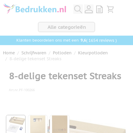
Ga naar de inhoud
View quote, Q
Bekijk wink
Alle categorieën
9,6
( 1654 reviews )
Klanten beoordelen ons met een
Home
/
Schrijfwaren
/
Potloden
/
Kleurpotloden
/
8-delige tekenset Streaks
8-delige tekenset Streaks
Art.nr.
PF-100266
Hoofdafbeelding
Klik om afbeelding op volledig scherm te bekijken
View larger image
View larger image
View larger image