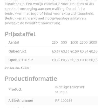
kleurboekje. Een vrolijk cadeautje voor kinderen of als
speelse toevoeging aan een mailing. De set is te
bedrukken met logo of tekst voor extra zichtbaarheid.
Bedrukken.nl werkt met hoogwaardige inkten en
bewaakt de kwaliteit nauwkeurig.
Prijsstaffel
Aantal
250
500
1000
2500
5000
Onbedrukt
€0,69
€0,63
€0,59
€0,54
€0,53
Opdruk 1 kleur
€0,25
€0,22
€0,19
€0,18
€0,15
Instelkosten: € 39,95
Productinformatie
8-delige tekenset
Product
Streaks
Artikelnummer
PF-100266