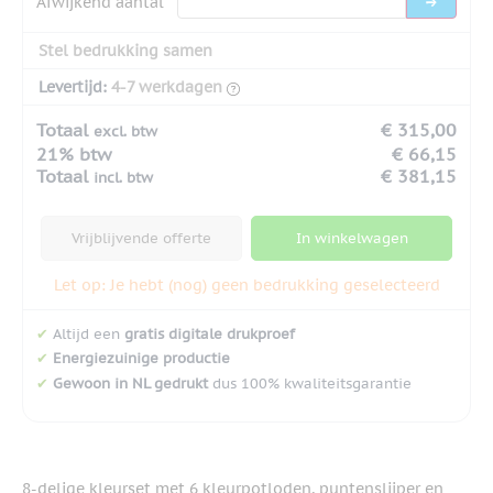
Afwijkend aantal
Stel bedrukking samen
Levertijd:
4-7 werkdagen
Totaal
€ 315,00
excl. btw
21% btw
€ 66,15
Totaal
€ 381,15
incl. btw
Vrijblijvende offerte
In winkelwagen
Let op: Je hebt (nog) geen bedrukking geselecteerd
✔
Altijd een
gratis digitale drukproef
✔
Energiezuinige productie
✔
Gewoon in NL gedrukt
dus 100% kwaliteitsgarantie
8-delige kleurset met 6 kleurpotloden, puntenslijper en