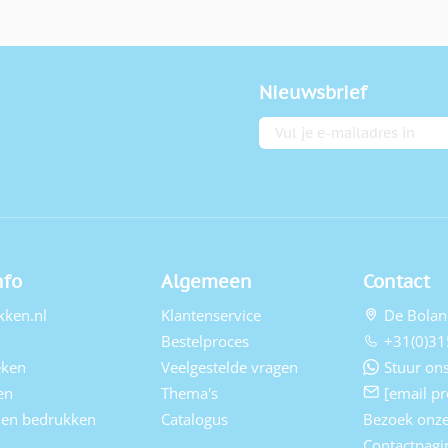
Nieuwsbrief
E-mailadres
nfo
Algemeen
Contact
kken.nl
Klantenservice
De Bolan
Bestelproces
+31(0)31
eken
Veelgestelde vragen
Stuur ons
en
Thema's
[email pr
elen bedrukken
Catalogus
Bezoek onz
Contactpagi