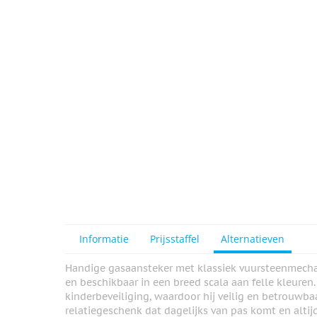
View larger image
Informatie
Prijsstaffel
Alternatieven
Handige gasaansteker met klassiek vuursteenmechan
en beschikbaar in een breed scala aan felle kleuren
kinderbeveiliging, waardoor hij veilig en betrouwbaa
relatiegeschenk dat dagelijks van pas komt en altij