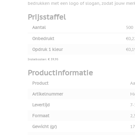
bedrukken met een logo of slogan, zodat jouw merk t
Prijsstaffel
Aantal
500
Onbedrukt
€0,2
Opdruk 1 kleur
€0,1
Instelkosten: € 39,95
Productinformatie
Product
Aa
Artikelnummer
M
Levertijd
7-
Formaat
2,
Gewicht (gr)
17