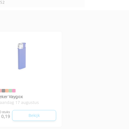
52
eker Vaygox
maandag 17 augustus
0 stuks
Bekijk
 0,19