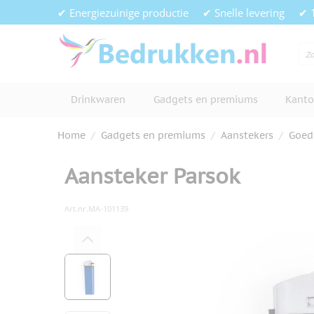
Ga naar de inhoud
✔ Energiezuinige productie
✔ Snelle levering
✔ 
Drinkwaren
Gadgets en premiums
Kanto
Home
/
Gadgets en premiums
/
Aanstekers
/
Goed
Aansteker Parsok
Art.nr.
MA-101139
Hoofdafbeelding
Klik om afbeelding op volledig s
View larger image