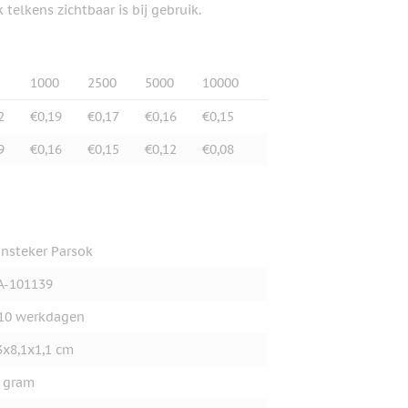
elkens zichtbaar is bij gebruik.
1000
2500
5000
10000
2
€0,19
€0,17
€0,16
€0,15
9
€0,16
€0,15
€0,12
€0,08
nsteker Parsok
A-101139
10 werkdagen
3x8,1x1,1 cm
 gram