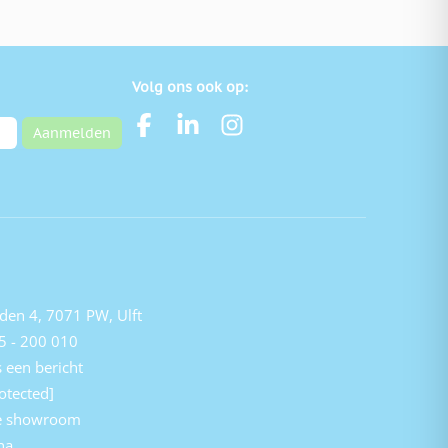
Volg ons ook op:
Aanmelden
den 4, 7071 PW, Ulft
5 - 200 010
 een bericht
otected]
e showroom
na