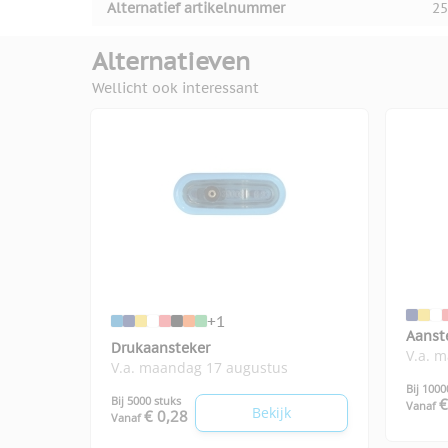
Alternatief artikelnummer
25
Alternatieven
Wellicht ook interessant
+1
Aanst
Drukaansteker
V.a. 
V.a. maandag 17 augustus
Bij 1000
Bij 5000 stuks
€
Vanaf
Bekijk
€ 0,28
Vanaf