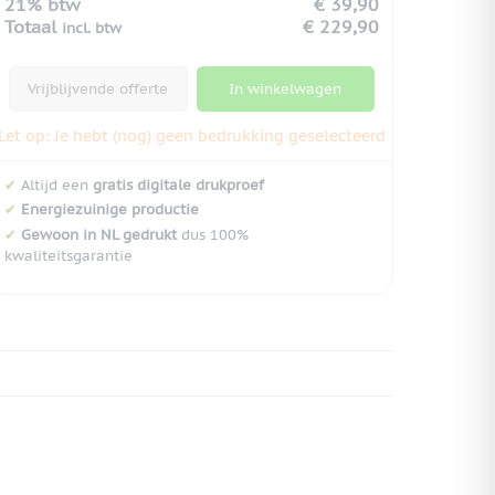
21% btw
€ 39,90
Totaal
€ 229,90
incl. btw
Vrijblijvende offerte
In winkelwagen
Let op: Je hebt (nog) geen bedrukking geselecteerd
✔
Altijd een
gratis digitale drukproef
✔
Energiezuinige productie
✔
Gewoon in NL gedrukt
dus 100%
kwaliteitsgarantie