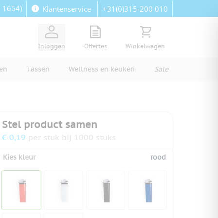
: 1654)
+31(0)315-200 010
Klantenservice
View quote, Quote is empty
Bekijk winkelwagen, Wi
Inloggen
Offertes
Winkelwagen
ren
Tassen
Wellness en keuken
Sale
Stel product samen
€ 0,19
per stuk bij 1000 stuks
Kies kleur
rood