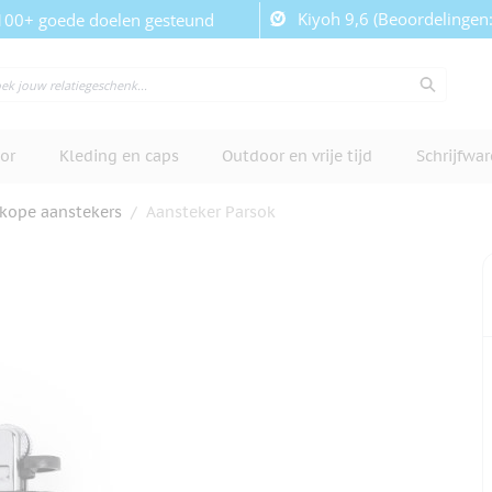
Kiyoh 9,6 (Beoordelingen
100+ goede doelen gesteund
or
Kleding en caps
Outdoor en vrije tijd
Schrijfwa
kope aanstekers
/
Aansteker Parsok
cherm te bekijken