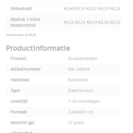
Onbedrukt
€0,40
€0,34
€0,32
€0,29
€0,28
Opdruk 1 kleur
€0,26
€0,21
€0,19
€0,18
€0,13
tampondruk
Instelkosten: € 39,95
Productinformatie
Product
Drukaansteker
Artikelnummer
MA-100036
Materiaal
Kunststof
Type
Elektronisch
Levertijd
7-10 werkdagen
Formaat
2,4x8x0,9 cm
Gewicht (gr)
15 gram