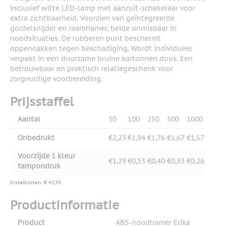
inclusief witte LED-lamp met aan/uit-schakelaar voor
extra zichtbaarheid. Voorzien van geïntegreerde
gordelsnijder en raamhamer, beide onmisbaar in
noodsituaties. De rubberen punt beschermt
oppervlakken tegen beschadiging. Wordt individueel
verpakt in een duurzame bruine kartonnen doos. Een
betrouwbaar en praktisch relatiegeschenk voor
zorgvuldige voorbereiding.
Prijsstaffel
Aantal
50
100
250
500
1000
Onbedrukt
€2,23
€1,94
€1,76
€1,67
€1,57
Voorzijde 1 kleur
€1,29
€0,53
€0,40
€0,33
€0,26
tampondruk
Instelkosten: € 42,95
Productinformatie
Product
ABS-noodhamer Erika