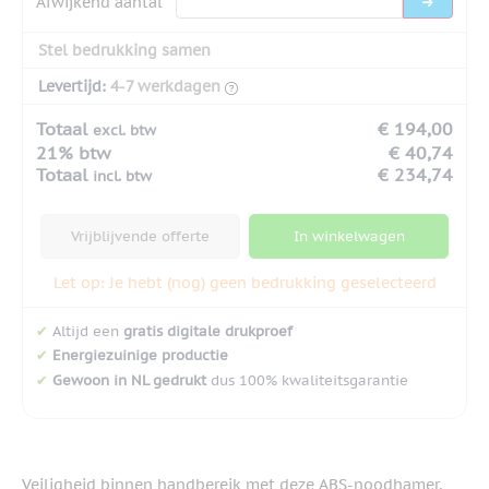
Afwijkend aantal
Stel bedrukking samen
Levertijd:
4-7 werkdagen
Totaal
€ 194,00
excl. btw
21% btw
€ 40,74
Totaal
€ 234,74
incl. btw
Vrijblijvende offerte
In winkelwagen
Let op: Je hebt (nog) geen bedrukking geselecteerd
✔
Altijd een
gratis digitale drukproef
✔
Energiezuinige productie
✔
Gewoon in NL gedrukt
dus 100% kwaliteitsgarantie
Veiligheid binnen handbereik met deze ABS-noodhamer,