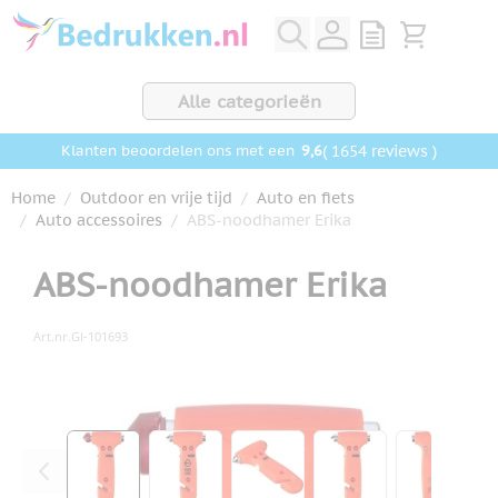
Ga naar de inhoud
View quote, Q
Bekijk wink
Alle categorieën
9,6
( 1654 reviews )
Klanten beoordelen ons met een
Home
/
Outdoor en vrije tijd
/
Auto en fiets
/
Auto accessoires
/
ABS-noodhamer Erika
ABS-noodhamer Erika
Art.nr.
GI-101693
Hoofdafbeelding
Klik om afbeelding op volledig scherm te bekijken
View larger image
View larger image
View larger image
View larger ima
View la