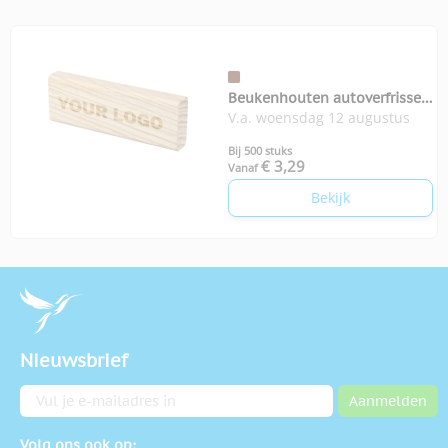
Beukenhouten autoverfrisser
V.a. woensdag 12 augustus
Kezia
Bij 500 stuks
€ 3,29
Vanaf
Bekijk
Nieuwsbrief
E-mailadres
Aanmelden
Volg ons ook op: