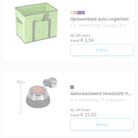
Opvouwbare auto organizer
V.a. woensdag 12 augustus
Bij 500 stuks
€ 3,56
Vanaf
Bekijk
Geolokaliseerd Noodlicht V16
V.a. maandag 17 augustus
Kershaw
Bij 100 stuks
€ 25,92
Vanaf
Bekijk