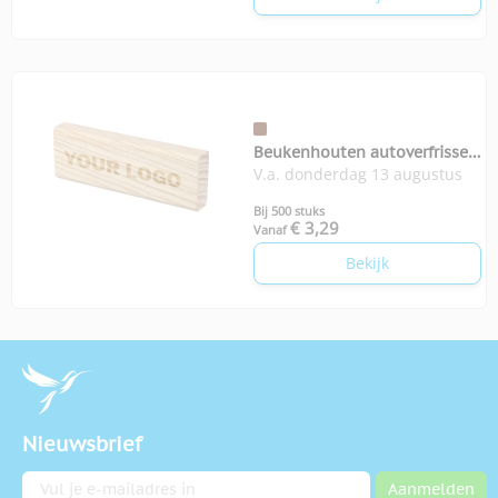
Beukenhouten autoverfrisser
V.a. donderdag 13 augustus
Kezia
Bij 500 stuks
€ 3,29
Vanaf
Bekijk
Nieuwsbrief
E-mailadres
Aanmelden