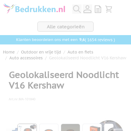
Ga naar de inhoud
View quote, Q
Bekijk wink
Alle categorieën
9,6
( 1654 reviews )
Klanten beoordelen ons met een
Home
/
Outdoor en vrije tijd
/
Auto en fiets
/
Auto accessoires
/
Geolokaliseerd Noodlicht V16 Kershaw
Geolokaliseerd Noodlicht
V16 Kershaw
Art.nr.
MA-101840
Hoofdafbeelding
Klik om afbeelding op volledig scherm te bekijken
View larger image
View larger image
View larger image
View larger ima
View la