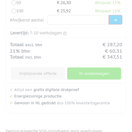
50
€ 26,30
Bespaar 15%
100
€ 25,92
Bespaar 16%
Afwijkend aantal
Levertijd:
7-10 werkdagen
Totaal
€ 287,20
excl. btw
21% btw
€ 60,31
Totaal
€ 347,51
incl. btw
Vrijblijvende offerte
In winkelwagen
✔
Altijd een
gratis digitale drukproef
✔
Energiezuinige productie
✔
Gewoon in NL gedrukt
dus 100% kwaliteitsgarantie
Geolocaliseerde V16-noodlamp voor voertuigen,