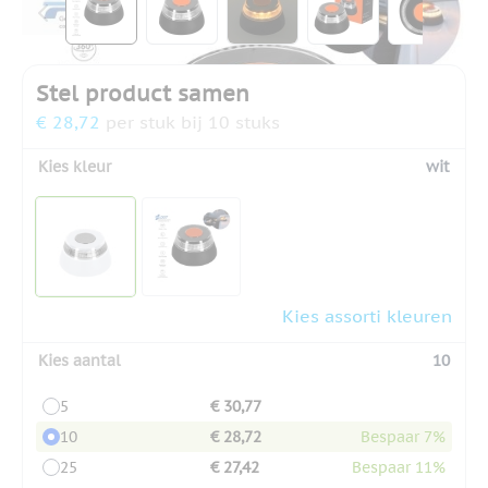
Stel product samen
€ 28,72
per stuk bij 10 stuks
Kies kleur
wit
Kies assorti kleuren
Kies aantal
10
5
€ 30,77
10
€ 28,72
Bespaar 7%
25
€ 27,42
Bespaar 11%