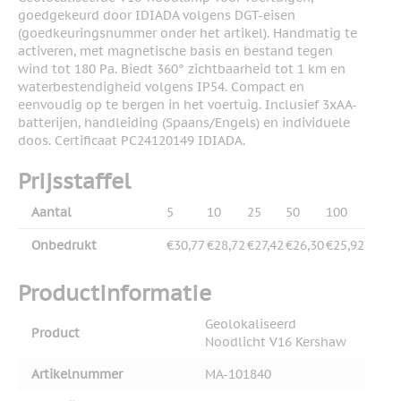
goedgekeurd door IDIADA volgens DGT-eisen
(goedkeuringsnummer onder het artikel). Handmatig te
activeren, met magnetische basis en bestand tegen
wind tot 180 Pa. Biedt 360° zichtbaarheid tot 1 km en
waterbestendigheid volgens IP54. Compact en
eenvoudig op te bergen in het voertuig. Inclusief 3xAA-
batterijen, handleiding (Spaans/Engels) en individuele
doos. Certificaat PC24120149 IDIADA.
Prijsstaffel
Aantal
5
10
25
50
100
Onbedrukt
€30,77
€28,72
€27,42
€26,30
€25,92
Productinformatie
Geolokaliseerd
Product
Noodlicht V16 Kershaw
Artikelnummer
MA-101840