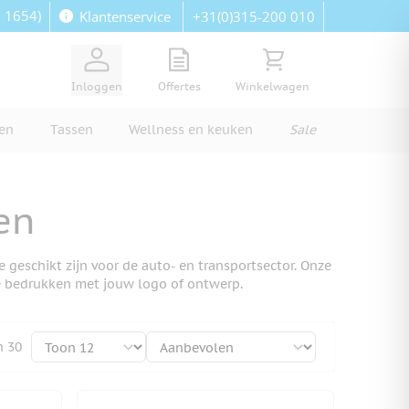
: 1654)
+31(0)315-200 010
Klantenservice
View quote, Quote is empty
Bekijk winkelwagen, Wi
Inloggen
Offertes
Winkelwagen
ren
Tassen
Wellness en keuken
Sale
en
 geschikt zijn voor de auto- en transportsector. Onze
e bedrukken met jouw logo of ontwerp.
n
30