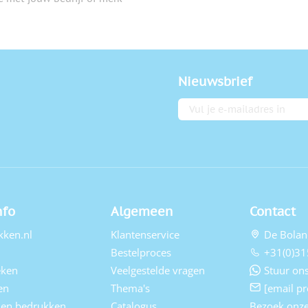
Nieuwsbrief
E-mailadres
nfo
Algemeen
Contact
kken.nl
Klantenservice
De Bolan
Bestelproces
+31(0)31
eken
Veelgestelde vragen
Stuur ons
en
Thema's
[email pr
elen bedrukken
Catalogus
Bezoek onz