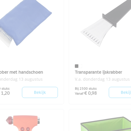
abber met handschoen
Transparante ijskrabber
donderdag 13 augustus
V.a. donderdag 13 augustus
0 stuks
Bij 2500 stuks
Bekijk
Bekij
 1,20
€ 0,98
Vanaf