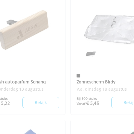
h autoparfum Senang
Zonnescherm Birdy
donderdag 13 augustus
V.a. dinsdag 18 augustus
stuks
Bij 500 stuks
Bekijk
Bekij
 5,22
€ 5,43
Vanaf