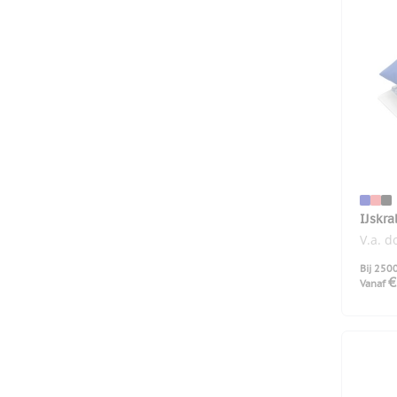
IJskr
V.a. 
Bij 250
€
Vanaf