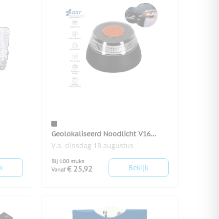
Geolokaliseerd Noodlicht V16
Kershaw
V.a. dinsdag 18 augustus
Bij 100 stuks
k
Bekijk
€ 25,92
Vanaf