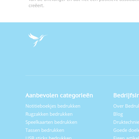
creëert.
Aanbevolen categorieën
Bedrijfsi
Notitieboekjes bedrukken
Over Bedru
Rugzakken bedrukken
Blog
Speelkaarten bedrukken
Druktechni
Tassen bedrukken
Goede doel
USB sticks bedrukken
Eigen artik