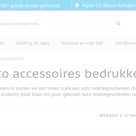
Kiyoh 9,6 (Beoordelingen
100+ goede doelen gesteund
or
Kleding en caps
Outdoor en vrije tijd
Schrijfwa
 accessoires
to accessoires bedrukk
kken.nl bieden we een breed scala aan auto relatiegeschenken die
drukkerij staat klaar om jouw gekozen auto relatiegeschenken t
Artikelen
1
-
12
va