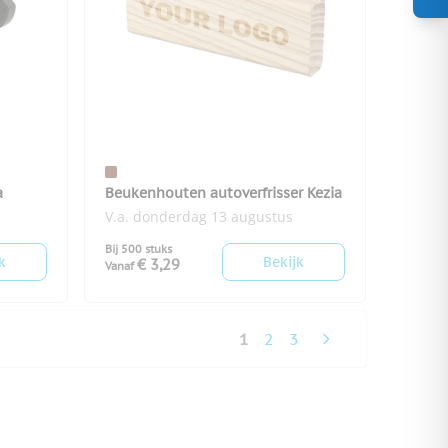
a
Beukenhouten autoverfrisser Kezia
V.a. donderdag 13 augustus
Bij 500 stuks
k
Bekijk
€ 3,29
Vanaf
1
2
3
U lees momenteel pagina
Pagina
Pagina