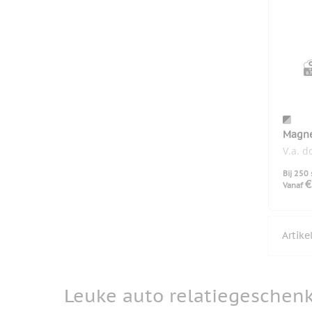
Magne
360
V.a. 
Bij 250 
€
Vanaf
Artik
Leuke auto relatiegeschen