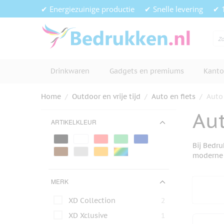
Ga naar de inhoud
✔ Energiezuinige productie
✔ Snelle levering
✔ 
Drinkwaren
Gadgets en premiums
Kanto
Home
/
Outdoor en vrije tijd
/
Auto en fiets
/
Auto
Au
ARTIKELKLEUR
Bij Bedru
moderne 
MERK
XD Collection
2
XD Xclusive
1