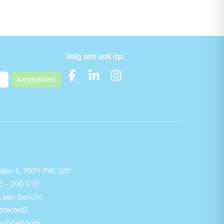
Volg ons ook op:
Aanmelden
den 4, 7071 PW, Ulft
5 - 200 010
 een bericht
otected]
e showroom