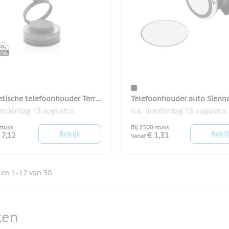
tische telefoonhouder Terra
Telefoonhouder auto Sienn
donderdag 13 augustus
V.a. donderdag 13 augustus
stuks
Bij 2500 stuks
Bekijk
Bekij
 7,12
€ 1,31
Vanaf
elen
1
-
12
van
30
ken