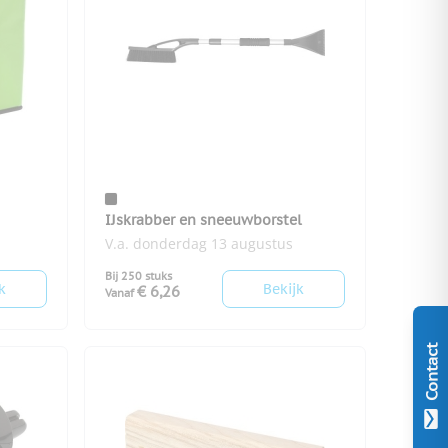
IJskrabber en sneeuwborstel
V.a. donderdag 13 augustus
Bij 250 stuks
k
Bekijk
€ 6,26
Vanaf
Contact