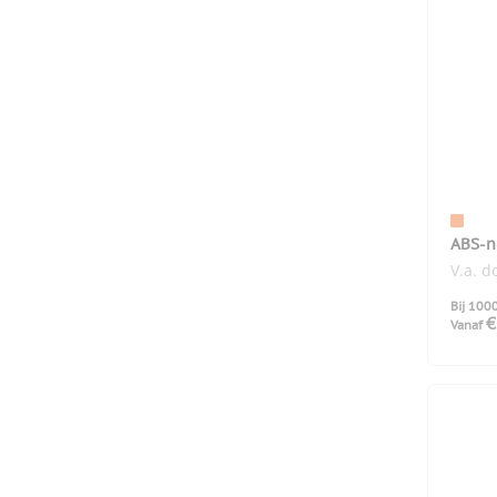
ABS-n
V.a. 
Bij 100
€
Vanaf