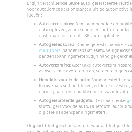
Er zijn verschillende leuke auto-gerelateerde relati
voor autoliefhebbers of klanten uit de automotive in
ideeën:
Auto-accessoires:
Denk aan handige en praktis
opbergdozen, zonneschermen, auto-organizers,
dashboardmatten of USB-auto-opladers.
Autogereedschap:
Kleine gereedschapssets voo
multitools
, bandenreparatiesets, veiligheidsh
bandenspanningsmeters, zijn handige geschen
Autoverzorging:
Geef luxe autoverzorgingspro
waxsets, microvezeldoeken, velgenreinigers of 
Noodkits voor in de auto:
Samengestelde nood
items zoals verbanddozen, veiligheidsvesten,
noodsignalen zijn praktische en waardevolle
Autogerelateerde gadgets:
Denk aan leuke
ga
stofzuigers voor de auto, Bluetooth-autoluid
digitale bandenspanningsmeters.
Ongeacht het geschenk, zorg ervoor dat het past bi
van de ontvanger en dat het een positieve associati