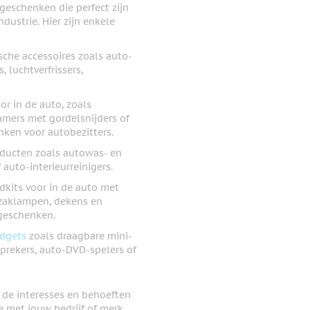
egeschenken die perfect zijn
dustrie. Hier zijn enkele
che accessoires zoals auto-
 luchtverfrissers,
r in de auto, zoals
amers met gordelsnijders of
ken voor autobezitters.
ducten zoals autowas- en
auto-interieurreinigers.
kits voor in de auto met
 zaklampen, dekens en
 geschenken.
dgets
zoals draagbare mini-
sprekers, auto-DVD-spelers of
j de interesses en behoeften
e met jouw bedrijf of merk