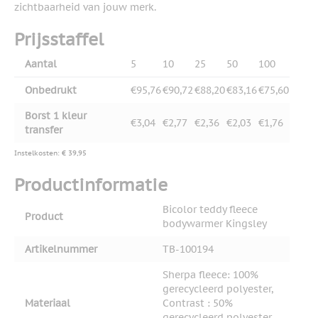
zichtbaarheid van jouw merk.
Prijsstaffel
Aantal
5
10
25
50
100
Onbedrukt
€95,76
€90,72
€88,20
€83,16
€75,60
Borst 1 kleur
€3,04
€2,77
€2,36
€2,03
€1,76
transfer
Instelkosten: € 39,95
Productinformatie
Bicolor teddy fleece
Product
bodywarmer Kingsley
Artikelnummer
TB-100194
Sherpa fleece: 100%
gerecycleerd polyester,
Materiaal
Contrast : 50%
gerecycleerd polyester,