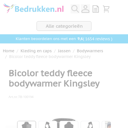
Ga naar de inhoud
View quote, Q
Bekijk wink
Alle categorieën
9,6
( 1654 reviews )
Klanten beoordelen ons met een
Home
/
Kleding en caps
/
Jassen
/
Bodywarmers
/
Bicolor teddy fleece bodywarmer Kingsley
Bicolor teddy fleece
bodywarmer Kingsley
Art.nr.
TB-100194
Hoofdafbeelding
Klik om afbeelding op volledig scherm te bekijken
View larger image
View larger image
View larger image
View larger ima
View la