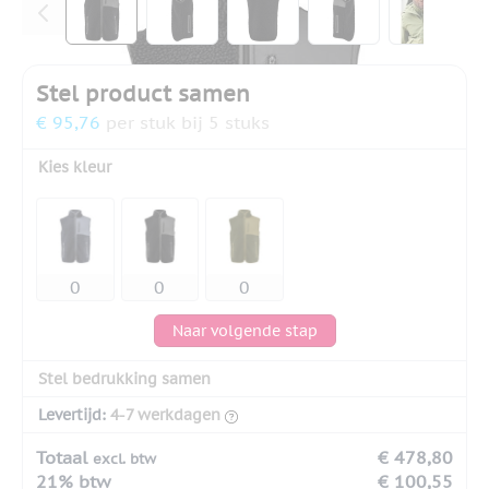
Stel product samen
€ 95,76
per stuk bij 5 stuks
Kies kleur
Naar volgende stap
Stel bedrukking samen
Levertijd:
4-7 werkdagen
Totaal
€ 478,80
excl. btw
21% btw
€ 100,55