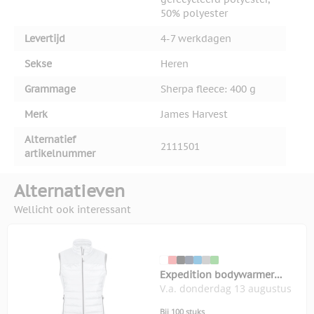
50% polyester
Levertijd
4-7 werkdagen
Sekse
Heren
Grammage
Sherpa fleece: 400 g
Merk
James Harvest
Alternatief
2111501
artikelnummer
Alternatieven
Wellicht ook interessant
Expedition bodywarmer
V.a. donderdag 13 augustus
dames
Bij 100 stuks