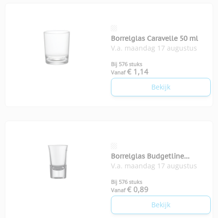
Borrelglas Caravelle 50 ml
V.a. maandag 17 augustus
Bij 576 stuks
€ 1,14
Vanaf
Bekijk
Borrelglas Budgetline
V.a. maandag 17 augustus
Bostonshot 35 ml
Bij 576 stuks
€ 0,89
Vanaf
Bekijk