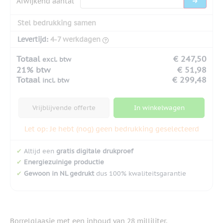
Afwijkend aantal
Stel bedrukking samen
Levertijd:
4-7 werkdagen
Totaal
€ 247,50
excl. btw
21% btw
€ 51,98
Totaal
€ 299,48
incl. btw
Vrijblijvende offerte
In winkelwagen
Let op: Je hebt (nog) geen bedrukking geselecteerd
✔
Altijd een
gratis digitale drukproef
✔
Energiezuinige productie
✔
Gewoon in NL gedrukt
dus 100% kwaliteitsgarantie
Borrelglaasje met een inhoud van 28 milliliter,