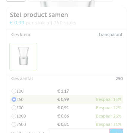
Stel product samen
€ 0,99
per stuk bij 250 stuks
Kies kleur
transparant
Kies aantal
250
100
€ 1,17
250
€ 0,99
Bespaar 15%
500
€ 0,91
Bespaar 22%
1000
€ 0,86
Bespaar 26%
2500
€ 0,81
Bespaar 31%