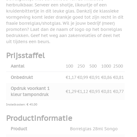
herbruikbaar. Serveer een shotje, likeurtje of een
kruidenbittertje in dit leuke glas. Dankzij de klassieke
vormgeving komt ieder drankje goed tot zijn recht in dit
fraaie borrelglas/shotglas. Wil je jouw bedrijf (meer)
promoten? Laat dan de naam of logo op het borrelglas
bedrukken. Geef het weg aan zakenrelaties of deel het
uit tijdens een beurs.
Prijsstaffel
Aantal
100
250
500
1000
2500
Onbedrukt
€1,17
€0,99
€0,91
€0,86
€0,81
Opdruk voorkant 1
€1,29
€1,12
€0,93
€0,81
€0,77
kleur tampondruk
Instelkosten: € 45,00
Productinformatie
Product
Borrelglas 28ml Songo