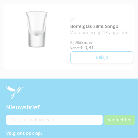
Borrelglas 28ml Songo
V.a. donderdag 13 augustus
Bij 2500 stuks
€ 0,81
Vanaf
Bekijk
Nieuwsbrief
E-mailadres
Aanmelden
Volg ons ook op: