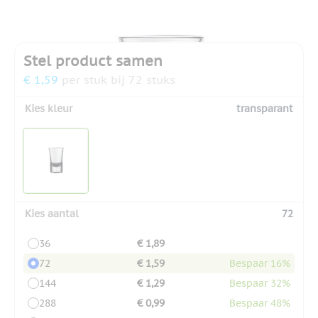
Stel product samen
€ 1,59
per stuk bij 72 stuks
Kies kleur
transparant
Kies aantal
72
36
€ 1,89
72
€ 1,59
Bespaar 16%
144
€ 1,29
Bespaar 32%
288
€ 0,99
Bespaar 48%