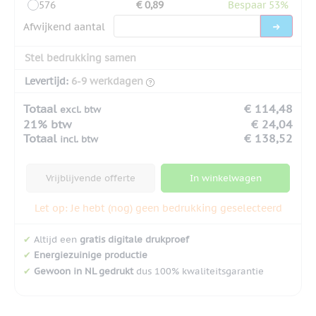
576
€ 0,89
Bespaar 53%
Afwijkend aantal
Stel bedrukking samen
Levertijd:
6-9 werkdagen
Totaal
€ 114,48
excl. btw
21% btw
€ 24,04
Totaal
€ 138,52
incl. btw
Vrijblijvende offerte
In winkelwagen
Let op: Je hebt (nog) geen bedrukking geselecteerd
✔
Altijd een
gratis digitale drukproef
✔
Energiezuinige productie
✔
Gewoon in NL gedrukt
dus 100% kwaliteitsgarantie