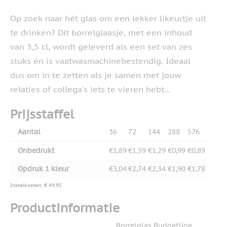
Op zoek naar hét glas om een lekker likeurtje uit
te drinken? Dit borrelglaasje, met een inhoud
van 3,5 cl, wordt geleverd als een set van zes
stuks én is vaatwasmachinebestendig. Ideaal
dus om in te zetten als je samen met jouw
relaties of collega's iets te vieren hebt...
Prijsstaffel
Aantal
36
72
144
288
576
Onbedrukt
€1,89
€1,59
€1,29
€0,99
€0,89
Opdruk 1 kleur
€3,04
€2,74
€2,34
€1,90
€1,78
Instelkosten: € 49,95
Productinformatie
Borrelglas Budgetline