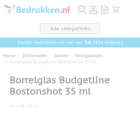
Ga naar de inhoud
View quote, Q
Bekijk wink
Alle categorieën
9,6
( 1654 reviews )
Klanten beoordelen ons met een
Home
/
Drinkwaren
/
Glazen
/
Shotglaasjes
/
Borrelglas Budgetline Bostonshot 35 ml
Borrelglas Budgetline
Bostonshot 35 ml
Art.nr.
WE-100119
Hoofdafbeelding
Klik om afbeelding op volledig scherm te bekijken