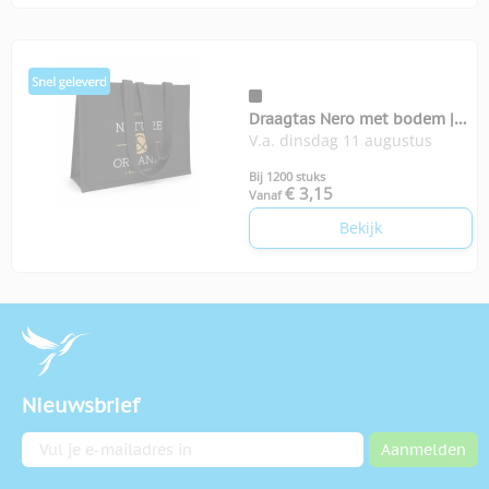
Draagtas Nero met bodem |
V.a. dinsdag 11 augustus
350-grams
Bij 1200 stuks
€ 3,15
Vanaf
Bekijk
Nieuwsbrief
E-mailadres
Aanmelden