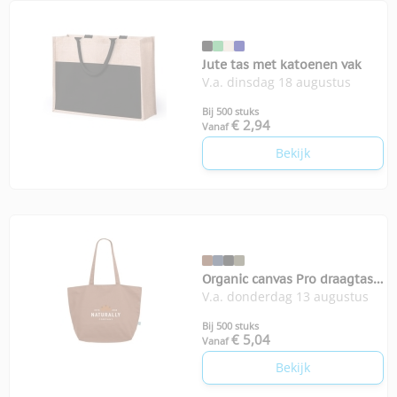
Jute tas met katoenen vak
V.a. dinsdag 18 augustus
Bij 500 stuks
€ 2,94
Vanaf
Bekijk
Organic canvas Pro draagtas
V.a. donderdag 13 augustus
320-grams
Bij 500 stuks
€ 5,04
Vanaf
Bekijk