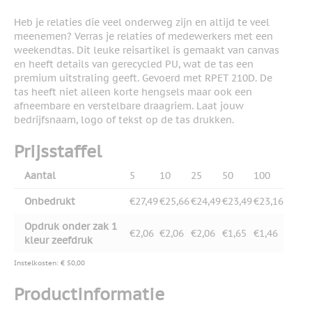
Heb je relaties die veel onderweg zijn en altijd te veel
meenemen? Verras je relaties of medewerkers met een
weekendtas. Dit leuke reisartikel is gemaakt van canvas
en heeft details van gerecycled PU, wat de tas een
premium uitstraling geeft. Gevoerd met RPET 210D. De
tas heeft niet alleen korte hengsels maar ook een
afneembare en verstelbare draagriem. Laat jouw
bedrijfsnaam, logo of tekst op de tas drukken.
Prijsstaffel
Aantal
5
10
25
50
100
Onbedrukt
€27,49
€25,66
€24,49
€23,49
€23,16
Opdruk onder zak 1
€2,06
€2,06
€2,06
€1,65
€1,46
kleur zeefdruk
Instelkosten: € 50,00
Productinformatie