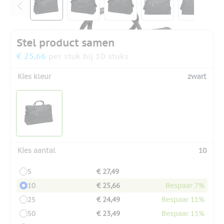
Stel product samen
€ 25,66
per stuk bij 10 stuks
Kies kleur
zwart
Kies aantal
10
5
€ 27,49
10
€ 25,66
Bespaar 7%
25
€ 24,49
Bespaar 11%
50
€ 23,49
Bespaar 15%