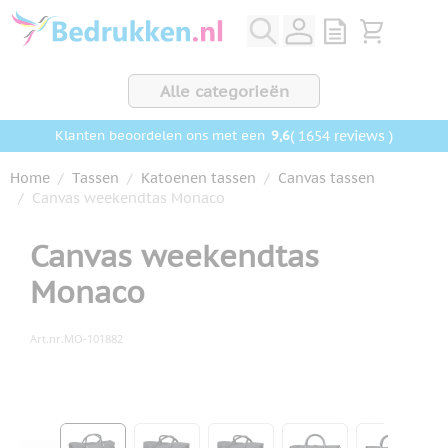
Ga naar de inhoud
View quote, Q
Bekijk wink
Alle categorieën
9,6
( 1654 reviews )
Klanten beoordelen ons met een
Home
/
Tassen
/
Katoenen tassen
/
Canvas tassen
/
Canvas weekendtas Monaco
Canvas weekendtas
Monaco
Art.nr.
MO-101882
Hoofdafbeelding
Klik om afbeelding op volledig scherm te bekijken
View larger image
View larger image
View larger image
View larger ima
View la