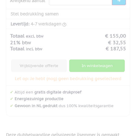
Afwijkend aantal
Stel bedrukking samen
Levertijd:
4-7 werkdagen
Totaal
€ 155,00
excl. btw
21% btw
€ 32,55
Totaal
€ 187,55
incl. btw
Vrijblijvende offerte
In winkelwagen
Let op: Je hebt (nog) geen bedrukking geselecteerd
✔
Altijd een
gratis digitale drukproef
✔
Energiezuinige productie
✔
Gewoon in NL gedrukt
dus 100% kwaliteitsgarantie
Deze dubbelwandige geïsoleerde ijsemmer is gemaakt