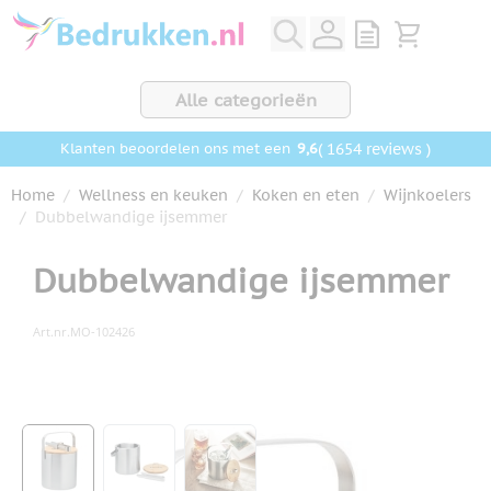
Ga naar de inhoud
View quote, Q
Bekijk wink
Alle categorieën
9,6
( 1654 reviews )
Klanten beoordelen ons met een
Home
/
Wellness en keuken
/
Koken en eten
/
Wijnkoelers
/
Dubbelwandige ijsemmer
Dubbelwandige ijsemmer
Art.nr.
MO-102426
Hoofdafbeelding
Klik om afbeelding op volledig scherm te bekijken
View larger image
View larger image
View larger image