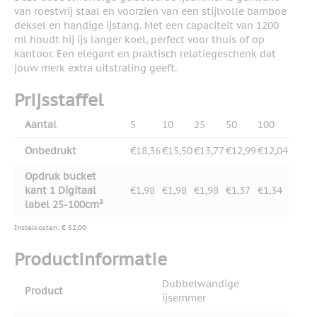
van roestvrij staal en voorzien van een stijlvolle bamboe
deksel en handige ijstang. Met een capaciteit van 1200
ml houdt hij ijs langer koel, perfect voor thuis of op
kantoor. Een elegant en praktisch relatiegeschenk dat
jouw merk extra uitstraling geeft.
Prijsstaffel
Aantal
5
10
25
50
100
Onbedrukt
€18,36
€15,50
€13,77
€12,99
€12,04
Opdruk bucket
kant 1 Digitaal
€1,98
€1,98
€1,98
€1,37
€1,34
label 25-100cm²
Instelkosten: € 52,00
Productinformatie
Dubbelwandige
Product
ijsemmer