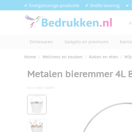
Ga naar de inhoud
✔ Energiezuinige productie
✔ Snelle levering
✔ 
Drinkwaren
Gadgets en premiums
Kanto
Home
/
Wellness en keuken
/
Koken en eten
/
Wij
Metalen bieremmer 4L 
Art.nr.
MO-102457
Hoofdafbeelding
Klik om afbeelding op volledig s
View larger image
View larger image