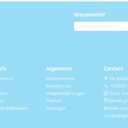
Nieuwsbrief
E-mailadres
nfo
Algemeen
Contact
kken.nl
Klantenservice
De Bolan
Bestelproces
+31(0)31
eken
Veelgestelde vragen
Stuur ons
en
Thema's
[email pr
elen bedrukken
Catalogus
Bezoek onz
Contactpagi