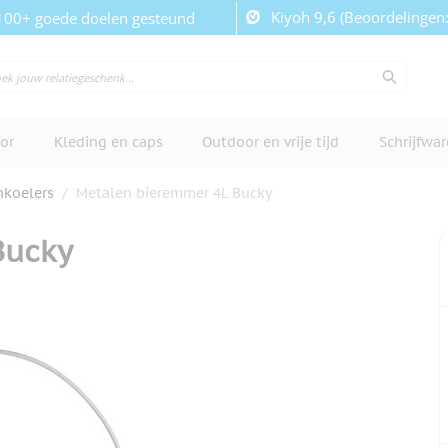
Kiyoh 9,6 (Beoordelingen
100+ goede doelen gesteund
or
Kleding en caps
Outdoor en vrije tijd
Schrijfwa
nkoelers
/
Metalen bieremmer 4L Bucky
Bucky
cherm te bekijken