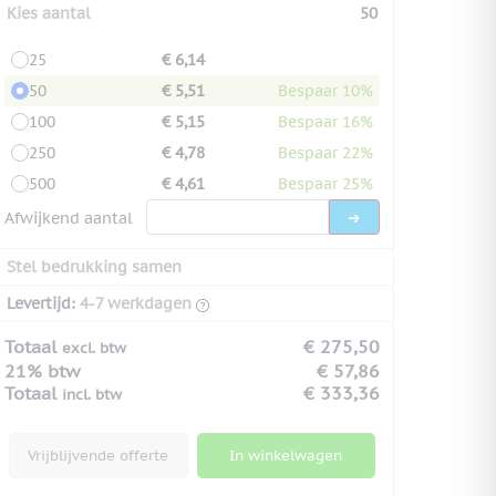
Kies aantal
50
25
€ 6,14
50
€ 5,51
Bespaar 10%
100
€ 5,15
Bespaar 16%
250
€ 4,78
Bespaar 22%
500
€ 4,61
Bespaar 25%
Afwijkend aantal
Stel bedrukking samen
Levertijd:
4-7 werkdagen
Totaal
€ 275,50
excl. btw
21% btw
€ 57,86
Totaal
€ 333,36
incl. btw
Vrijblijvende offerte
In winkelwagen