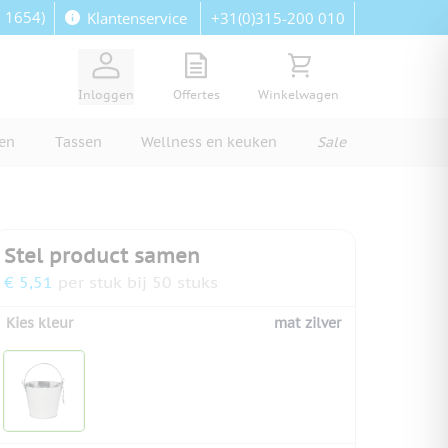
: 1654)
+31(0)315-200 010
Klantenservice
View quote, Quote is empty
Bekijk winkelwagen, Wi
Inloggen
Offertes
Winkelwagen
ren
Tassen
Wellness en keuken
Sale
Stel product samen
€ 5,51
per stuk bij 50 stuks
Kies kleur
mat zilver