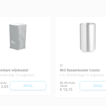
wbare wijnkoeler
RVS flessenkoeler Coolio
donderdag 13 augustus
V.a. donderdag 13 augustus
 stuks
Bij 250 stuks
Bekijk
Bekijk
 2,63
Vanaf
€ 10,15