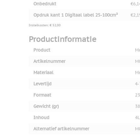
Onbedrukt
€6,1
Opdruk kant 1 Digitaal label 25-100cm²
€2,1
Instelkosten: € 52,00
Productinformatie
Product
Me
Artikelnummer
M
Materiaal
Me
Levertijd
4-
Formaat
23
Gewicht (gr)
38
Inhoud
4L
Alternatief artikelnummer
M