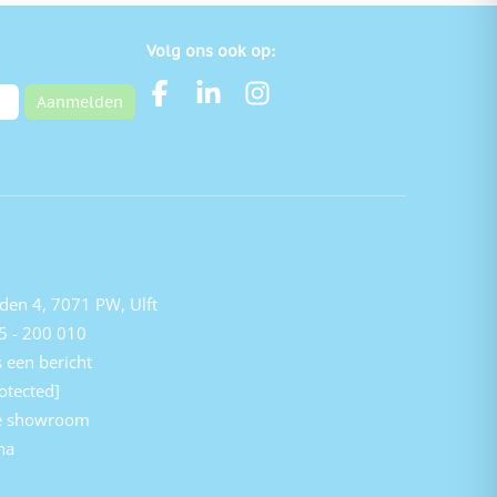
Volg ons ook op:
Aanmelden
den 4, 7071 PW, Ulft
5 - 200 010
 een bericht
otected]
e showroom
na