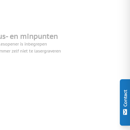
us- en minpunten
lesopener is inbegrepen
mmer zelf niet te lasergraveren
Contact