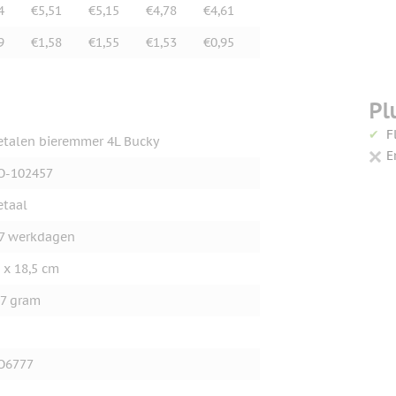
4
€5,51
€5,15
€4,78
€4,61
9
€1,58
€1,55
€1,53
€0,95
Pl
F
talen bieremmer 4L Bucky
E
O-102457
taal
7 werkdagen
 x 18,5 cm
7 gram
O6777