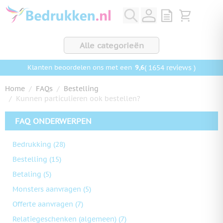
Ga naar de inhoud
View quote, Q
Bekijk wink
Alle categorieën
9,6
( 1654 reviews )
Klanten beoordelen ons met een
Home
/
FAQs
/
Bestelling
/
Kunnen particulieren ook bestellen?
FAQ ONDERWERPEN
Bedrukking
(28)
Bestelling
(15)
Betaling
(5)
Monsters aanvragen
(5)
Offerte aanvragen
(7)
Relatiegeschenken (algemeen)
(7)