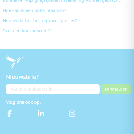
Kunnen er wijzigingskosten in rekening worden gebracht?
Hoe kan ik een order plaatsen?
Hoe werkt het bestelproces precies?
Is er een kortingscode?
Nieuwsbrief
E-mailadres
Aanmelden
Volg ons ook op: